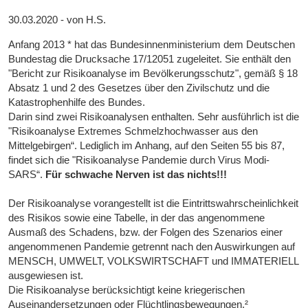
30.03.2020 - von H.S.
Anfang 2013 * hat das Bundesinnenministerium dem Deutschen
Bundestag die Drucksache 17/12051 zugeleitet. Sie enthält den
"Bericht zur Risikoanalyse im Bevölkerungsschutz", gemäß § 18
Absatz 1 und 2 des Gesetzes über den Zivilschutz und die
Katastrophenhilfe des Bundes.
Darin sind zwei Risikoanalysen enthalten. Sehr ausführlich ist die
"Risikoanalyse Extremes Schmelzhochwasser aus den
Mittelgebirgen“. Lediglich im Anhang, auf den Seiten 55 bis 87,
findet sich die "Risikoanalyse Pandemie durch Virus Modi-
SARS“.
Für schwache Nerven ist das nichts!!!
Der Risikoanalyse vorangestellt ist die Eintrittswahrscheinlichkeit
des Risikos sowie eine Tabelle, in der das angenommene
Ausmaß des Schadens, bzw. der Folgen des Szenarios einer
angenommenen Pandemie getrennt nach den Auswirkungen auf
MENSCH, UMWELT, VOLKSWIRTSCHAFT und IMMATERIELL
ausgewiesen ist.
Die Risikoanalyse berücksichtigt keine kriegerischen
Auseinandersetzungen oder Flüchtlingsbewegungen.²