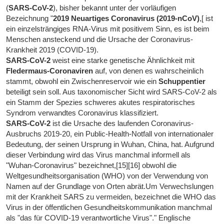
(
SARS-CoV-2
), bisher bekannt unter der vorläufigen
Bezeichnung "
2019 Neuartiges Coronavirus (2019-nCoV)
,[ ist
ein einzelsträngiges RNA-Virus mit positivem Sinn, es ist beim
Menschen ansteckend und die Ursache der Coronavirus-
Krankheit 2019 (COVID-19).
SARS-CoV-2
weist eine starke genetische Ähnlichkeit mit
Fledermaus-Coronaviren
auf, von denen es wahrscheinlich
stammt, obwohl ein Zwischenreservoir wie ein
Schuppentier
beteiligt sein soll. Aus taxonomischer Sicht wird SARS-CoV-2 als
ein Stamm der Spezies schweres akutes respiratorisches
Syndrom verwandtes Coronavirus klassifiziert.
SARS-CoV-2
ist die Ursache des laufenden Coronavirus-
Ausbruchs 2019-20, ein Public-Health-Notfall von internationaler
Bedeutung, der seinen Ursprung in Wuhan, China, hat. Aufgrund
dieser Verbindung wird das Virus manchmal informell als
"Wuhan-Coronavirus" bezeichnet,[15][16] obwohl die
Weltgesundheitsorganisation (WHO) von der Verwendung von
Namen auf der Grundlage von Orten abrät.Um Verwechslungen
mit der Krankheit SARS zu vermeiden, bezeichnet die WHO das
Virus in der öffentlichen Gesundheitskommunikation manchmal
als "das für COVID-19 verantwortliche Virus"." Englische