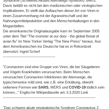
Syndrome (Schweres Akutes Atemwegs-Syndrom) SARS.
Davis beläßt es nicht bei den medizinischen oder virologischen
Implikationen. Er stellt das Auftauchen dieser Art von Viren in
einen Zusammenhang mit der Agrarwirtschaft und der
Nahrungsmittelpoduktion und den Menschenballungen in den
Megastädten.
Die amerikanische Originalausgabe kam im September 2005
unter dem Titel "The monster at our door - the global threat of
avian flu" im New Yorker Verlag "The New Press" heraus. Aus
dem Amerikanischen ins Deutsche hat es in Rekordzeit
übersetzt: Ingrid Scherf
-------------------------------------------
"Coronaviren sind eine Gruppe von Viren, die bei Säugetieren
und Vögeln Krankheiten verursachen. Beim Menschen
verursachen Coronaviren Infektionen der Atemwege, die
typischerweise mild sind, wie z.B. eine Erkältung, obwohl
seltenere Formen wie
SARS
, MERS und
COVID-19
tödlich sein
können..." Englische Wikipediaseite am 3.3.2020
Link
----------------------------------------------------------------------------
"Das schwere akute respiratorische Syndrom Coronavirus 2