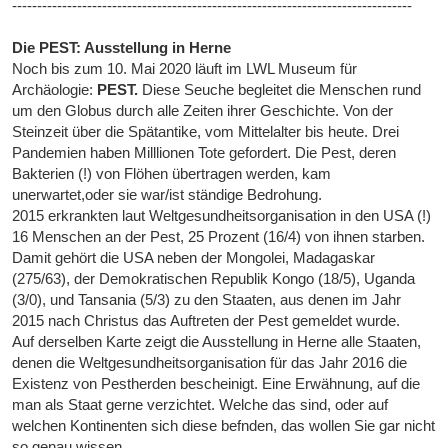
--------------------------------------------------------------------------------
Die PEST: Ausstellung in Herne
Noch bis zum 10. Mai 2020 läuft im LWL Museum für
Archäologie:
PEST.
Diese Seuche begleitet die Menschen rund
um den Globus durch alle Zeiten ihrer Geschichte. Von der
Steinzeit über die Spätantike, vom Mittelalter bis heute. Drei
Pandemien haben Milllionen Tote gefordert. Die Pest, deren
Bakterien (!) von Flöhen übertragen werden, kam
unerwartet,oder sie war/ist ständige Bedrohung.
2015 erkrankten laut Weltgesundheitsorganisation in den USA (!)
16 Menschen an der Pest, 25 Prozent (16/4) von ihnen starben.
Damit gehört die USA neben der Mongolei, Madagaskar
(275/63), der Demokratischen Republik Kongo (18/5), Uganda
(3/0), und Tansania (5/3) zu den Staaten, aus denen im Jahr
2015 nach Christus das Auftreten der Pest gemeldet wurde.
Auf derselben Karte zeigt die Ausstellung in Herne alle Staaten,
denen die Weltgesundheitsorganisation für das Jahr 2016 die
Existenz von Pestherden bescheinigt. Eine Erwähnung, auf die
man als Staat gerne verzichtet. Welche das sind, oder auf
welchen Kontinenten sich diese befnden, das wollen Sie gar nicht
so genau wissen.