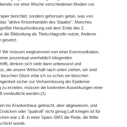
 bereits vor einer Woche verschiedenen Medien vor.
Papier berichtet, sondern gehorsam getan, was von
e das "aktive Krisenhandeln des Staates". Manches
"größte Herausforderung seit dem Ende des 2.
 die Bildzeitung als Titelschlagzeile nutzte. Anderes
e gesetzt.
hen! Wir müssen wegkommen von einer Kommunikation,
ei einer prozentual unerheblich klingenden
betrifft, denken sich viele dann unbewusst und
os, die unsere Wirtschaft nach unten ziehen, wir sind
n bisschen Glück erbe ich so schon ein bisschen
ngenheit sicher zur Verharmlosung der Epidemie
zu erzielen, müssen die konkreten Auswirkungen einer
 verdeutlicht werden.(1)
en ins Krankenhaus gebracht, aber abgewiesen, und
sticken oder "qualvoll" nicht genug Luft kriegen ist für
cken war z.B. in einer Spam-SMS die Rede, die Mitte
chickt wurde.