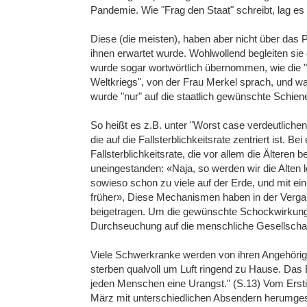
Pandemie. Wie "Frag den Staat" schreibt, lag es
Diese (die meisten), haben aber nicht über das 
ihnen erwartet wurde. Wohlwollend begleiten si
wurde sogar wortwörtlich übernommen, wie die 
Weltkriegs", von der Frau Merkel sprach, und was
wurde "nur" auf die staatlich gewünschte Schien
So heißt es z.B. unter "Worst case verdeutlic
die auf die Fallsterblichkeitsrate zentriert ist. B
Fallsterblichkeitsrate, die vor allem die Älteren 
uneingestanden: «Naja, so werden wir die Alten l
sowieso schon zu viele auf der Erde, und mit ei
früher», Diese Mechanismen haben in der Verga
beigetragen. Um die gewünschte Schockwirkung 
Durchseuchung auf die menschliche Gesellschaft
Viele Schwerkranke werden von ihren Angehörig
sterben qualvoll um Luft ringend zu Hause. Das Er
jeden Menschen eine Urangst." (S.13) Vom Ersti
März mit unterschiedlichen Absendern herumges