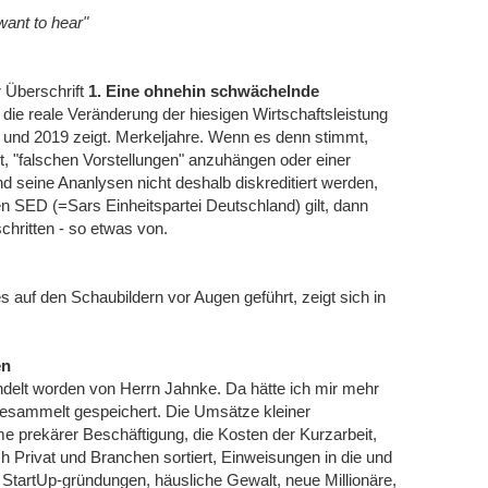
 want to hear"
r Überschrift
1. Eine ohnehin schwächelnde
s die reale Veränderung der hiesigen Wirtschaftsleistung
8 und 2019 zeigt. Merkeljahre. Wenn es denn stimmt,
t, "falschen Vorstellungen" anzuhängen oder einer
 seine Ananlysen nicht deshalb diskreditiert werden,
en SED (=Sars Einheitspartei Deutschland) gilt, dann
chritten - so etwas von.
uf den Schaubildern vor Augen geführt, zeigt sich in
en
andelt worden von Herrn Jahnke. Da hätte ich mir mehr
, gesammelt gespeichert. Die Umsätze kleiner
 prekärer Beschäftigung, die Kosten der Kurzarbeit,
Privat und Branchen sortiert, Einweisungen in die und
 StartUp-gründungen, häusliche Gewalt, neue Millionäre,