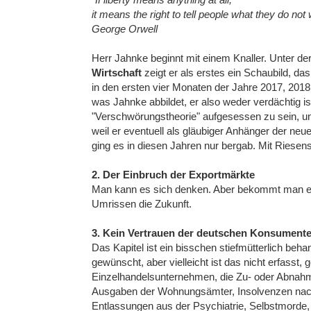
it means the right to tell people what they do not
George Orwell
Herr Jahnke beginnt mit einem Knaller. Unter de
Wirtschaft
zeigt er als erstes ein Schaubild, da
in den ersten vier Monaten der Jahre 2017, 201
was Jahnke abbildet, er also weder verdächtig is
"Verschwörungstheorie" aufgesessen zu sein, und
weil er eventuell als gläubiger Anhänger der neu
ging es in diesen Jahren nur bergab. Mit Riesens
2. Der Einbruch der Exportmärkte
Man kann es sich denken. Aber bekommt man es a
Umrissen die Zukunft.
3. Kein Vertrauen der deutschen Konsument
Das Kapitel ist ein bisschen stiefmütterlich beh
gewünscht, aber vielleicht ist das nicht erfasst
Einzelhandelsunternehmen, die Zu- oder Abnahme
Ausgaben der Wohnungsämter, Insolvenzen nach 
Entlassungen aus der Psychiatrie, Selbstmorde,