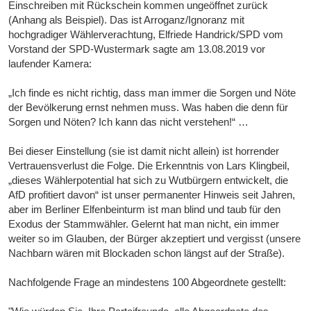
Einschreiben mit Rückschein kommen ungeöffnet zurück
(Anhang als Beispiel). Das ist Arroganz/Ignoranz mit
hochgradiger Wählerverachtung, Elfriede Handrick/SPD vom
Vor­stand der SPD-Wu­ster­mark sagte am 13.08.2019 vor
laufender Kamera:
„Ich fin­de es nicht rich­tig, dass man im­mer die Sor­gen und Nöte
der Be­völ­ke­rung ernst neh­men muss. Was ha­ben die denn für
Sor­gen und Nö­ten? Ich kann das nicht ver­ste­hen!“ …
Bei dieser Einstellung (sie ist damit nicht allein) ist horrender
Vertrauensverlust die Folge. Die Erkenntnis von Lars Klingbeil,
„dieses Wählerpotential hat sich zu Wutbürgern entwickelt, die
AfD profitiert davon“ ist unser permanenter Hinweis seit Jahren,
aber im Berliner Elfenbeinturm ist man blind und taub für den
Exodus der Stammwähler. Gelernt hat man nicht, ein immer
weiter so im Glauben, der Bürger akzeptiert und vergisst (unsere
Nachbarn wären mit Blockaden schon längst auf der Straße).
Nachfolgende Frage an mindestens 100 Abgeordnete gestellt: