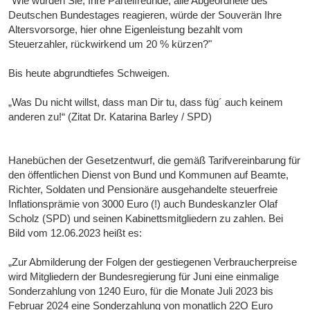
"Wie würden Sie, Ihre Parteifreunde, alle Abgeordnete des
Deutschen Bundestages reagieren, würde der Souverän Ihre
Altersvorsorge, hier ohne Eigenleistung bezahlt vom
Steuerzahler, rückwirkend um 20 % kürzen?"
Bis heute abgrundtiefes Schweigen.
„Was Du nicht willst, dass man Dir tu, dass füg´ auch keinem
anderen zu!“ (Zitat Dr. Katarina Barley / SPD)
Hanebüchen der Gesetzentwurf, die gemäß Tarifvereinbarung für
den öffentlichen Dienst von Bund und Kommunen auf Beamte,
Richter, Soldaten und Pensionäre ausgehandelte steuerfreie
Inflationsprämie von 3000 Euro (!) auch Bundeskanzler Olaf
Scholz (SPD) und seinen Kabinettsmitgliedern zu zahlen. Bei
Bild vom 12.06.2023 heißt es:
„Zur Abmilderung der Folgen der gestiegenen Verbraucherpreise
wird Mitgliedern der Bundesregierung für Juni eine einmalige
Sonderzahlung von 1240 Euro, für die Monate Juli 2023 bis
Februar 2024 eine Sonderzahlung von monatlich 22O Euro