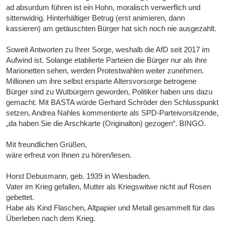
ad absurdum führen ist ein Hohn, moralisch verwerflich und
sittenwidrig. Hinterhältiger Betrug (erst animieren, dann
kassieren) am getäuschten Bürger hat sich noch nie ausgezahlt.
Soweit Antworten zu Ihrer Sorge, weshalb die AfD seit 2017 im
Aufwind ist. Solange etablierte Parteien die Bürger nur als ihre
Marionetten sehen, werden Protestwahlen weiter zunehmen.
Millionen um ihre selbst ersparte Altersvorsorge betrogene
Bürger sind zu Wutbürgern geworden, Politiker haben uns dazu
gemacht. Mit BASTA würde Gerhard Schröder den Schlusspunkt
setzen, Andrea Nahles kommentierte als SPD-Parteivorsitzende,
„da haben Sie die Arschkarte (Originalton) gezogen“. BINGO.
Mit freundlichen Grüßen,
wäre erfreut von Ihnen zu hören/lesen.
Horst Debusmann, geb. 1939 in Wiesbaden.
Vater im Krieg gefallen, Mutter als Kriegswitwe nicht auf Rosen
gebettet.
Habe als Kind Flaschen, Altpapier und Metall gesammelt für das
Überleben nach dem Krieg.