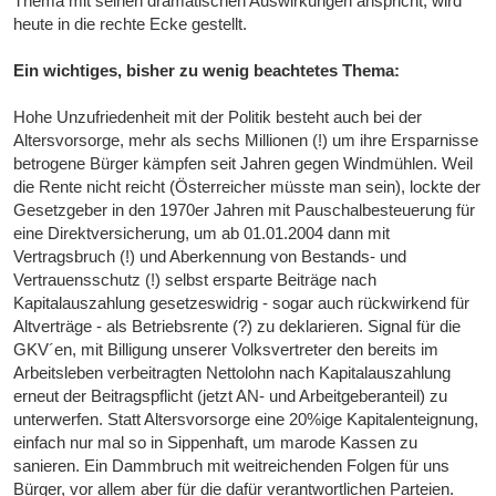
Thema mit seinen dramatischen Auswirkungen anspricht, wird
heute in die rechte Ecke gestellt.
Ein wichtiges, bisher zu wenig beachtetes Thema:
Hohe Unzufriedenheit mit der Politik besteht auch bei der
Altersvorsorge, mehr als sechs Millionen (!) um ihre Ersparnisse
betrogene Bürger kämpfen seit Jahren gegen Windmühlen. Weil
die Rente nicht reicht (Österreicher müsste man sein), lockte der
Gesetzgeber in den 1970er Jahren mit Pauschalbesteuerung für
eine Direktversicherung, um ab 01.01.2004 dann mit
Vertragsbruch (!) und Aberkennung von Bestands- und
Vertrauensschutz (!) selbst ersparte Beiträge nach
Kapitalauszahlung gesetzeswidrig - sogar auch rückwirkend für
Altverträge - als Betriebsrente (?) zu deklarieren. Signal für die
GKV´en, mit Billigung unserer Volksvertreter den bereits im
Arbeitsleben verbeitragten Nettolohn nach Kapitalauszahlung
erneut der Beitragspflicht (jetzt AN- und Arbeitgeberanteil) zu
unterwerfen. Statt Altersvorsorge eine 20%ige Kapitalenteignung,
einfach nur mal so in Sippenhaft, um marode Kassen zu
sanieren. Ein Dammbruch mit weitreichenden Folgen für uns
Bürger, vor allem aber für die dafür verantwortlichen Parteien.