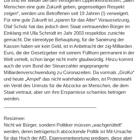
Da sind wir wieder bei den verlogenen Lippenkenntnissen, „allen
Menschen eine gute Zukunft geben, gegenseitigen Respekt
zeigen“, werden uns Betroffenen seit 19 Jahren (!) verweigert.
Für eine gute Zukunft ist „sparen für das Alter“ Voraussetzung,
Olaf Scholz hat das jedoch dem Staat vertrauenden Bürger im
Einklang mit Ulla Schmidt im Jahr 2003 respektlos zunichte
gemacht. Die stereotype Behauptung, für die Sanierung der
Kassen haben wir kein Geld, ist in Anbetracht der zig-Milliarden
Euro, die der Gesetzgeber mit seinem Füllhorn permanent in der
Welt verteilt, schon lange nicht mehr glaubwürdig. Hinzu kommt
auch die vom Bund der Steuerzahler angeprangerte
Milliardenverschwendung zu Coronazeiten. Da vormals „GroKo“
und heute „Ampel“ das nicht wahrhaben wollen, ist Protestwahl
ein Ventil des Unmuts für die Abzocke an Menschen, die dem
Staat vertraut, aber um ihre Ersparnisse schamlos betrogen
werden.
_____________________________________
Resümee:
Nicht wir Bürger, sondern Politiker müssen „wachgerüttelt“
werden, deren betrügerisch abzockende Politik ist Mit-Ursache
für das Hoch der AfD. Eigenverantwortung predigen, diese aber