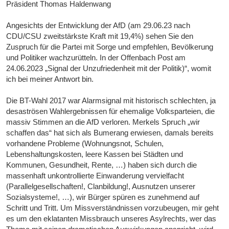
Präsident Thomas Haldenwang
Angesichts der Entwicklung der AfD (am 29.06.23 nach
CDU/CSU zweitstärkste Kraft mit 19,4%) sehen Sie den
Zuspruch für die Partei mit Sorge und empfehlen, Bevölkerung
und Politiker wachzurütteln. In der Offenbach Post am
24.06.2023 „Signal der Unzufriedenheit mit der Politik)“, womit
ich bei meiner Antwort bin.
Die BT-Wahl 2017 war Alarmsignal mit historisch schlechten, ja
desaströsen Wahlergebnissen für ehemalige Volksparteien, die
massiv Stimmen an die AfD verloren. Merkels Spruch „wir
schaffen das“ hat sich als Bumerang erwiesen, damals bereits
vorhandene Probleme (Wohnungsnot, Schulen,
Lebenshaltungskosten, leere Kassen bei Städten und
Kommunen, Gesundheit, Rente, …) haben sich durch die
massenhaft unkontrollierte Einwanderung vervielfacht
(Parallelgesellschaften!, Clanbildung!, Ausnutzen unserer
Sozialsysteme!, …), wir Bürger spüren es zunehmend auf
Schritt und Tritt. Um Missverständnissen vorzubeugen, mir geht
es um den eklatanten Missbrauch unseres Asylrechts, wer das