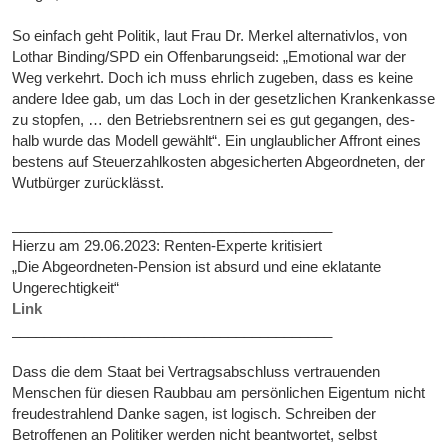
So einfach geht Politik, laut Frau Dr. Merkel alternativlos, von
Lothar Binding/SPD ein Offenbarungseid: „Emo­ti­o­nal war der
Weg ver­kehrt. Doch ich muss ehr­lich zu­ge­ben, dass es kei­ne
an­de­re Idee gab, um das Loch in der ge­setz­li­chen Kran­ken­kas­se
zu stop­fen, … den Be­triebs­rent­nern sei es gut ge­gan­gen, des­
halb wur­de das Mo­dell ge­wählt“. Ein unglaublicher Affront eines
bestens auf Steuerzahlkosten abgesicherten Abgeordneten, der
Wutbürger zurücklässt.
________________________________________
Hierzu am 29.06.2023: Renten-Experte kritisiert
„Die Abgeordneten-Pension ist absurd und eine eklatante
Ungerechtigkeit“
Link
________________________________________
Dass die dem Staat bei Vertragsabschluss vertrauenden
Menschen für diesen Raubbau am persönlichen Eigentum nicht
freudestrahlend Danke sagen, ist logisch. Schreiben der
Betroffenen an Politiker werden nicht beantwortet, selbst