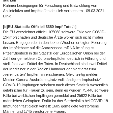
stärken
Rahmenbedingungen für Forschung und Entwicklung von
Antiinfektiva und Impfstoffen deutlich verbessern - 09.03.2021
Link
[b]EU-Statistik: Offiziell 3350 Impf-Tote
[/b]
Die EU verzeichnet offiziell 105068 schwere Fälle von COVID-
19-Impfschäden und deutsche Ärzte wollen sich nicht impfen
lassen. Entgegen der in den letzten Wochen erfolgten Fixierung
der Impfdebatte auf die Astrazeneca-mRNA-Impfung ist
Pfizer/Biontech in der Statistik der Europäischen Union bei der
Zahl der gemeldeten Corona-Impftoten deutlich in Führung und
stellt fast zwei Drittel der Toten. In Deutschland sind zwei Drittel
der Mediziner in der Region Hannover gar nicht erst zum
„vereinbarten“ Impftermin erschienen. Gleichzeitig melden
Medien Corona-Ausbrüche „trotz vollständigem Impfschutz“. ...
COVID-19-Impfungen scheinen nach dieser Statistik wesentlich
gefährlicher für Frauen zu sein, denn es wurden 79.446 schwere
Fälle bei weiblichen Impflingen gemeldet und 25622 Fälle bei
männlichen Geimpften. Dafür ist das Sterberisiko bei COVID-19-
Impfungen fast gleich verteilt: 1605 gemeldete verstorbene
Männer und 1745 verstorbene Frauen.