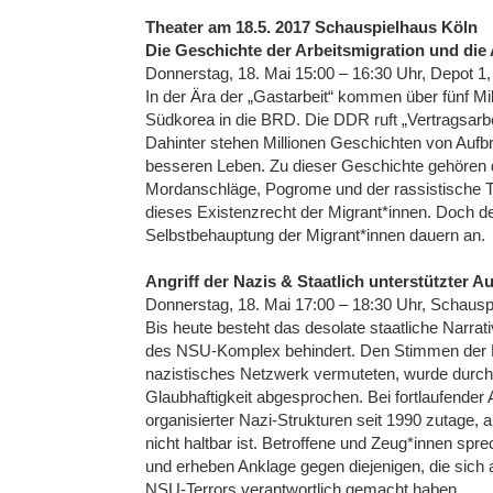
Theater am 18.5. 2017 Schauspielhaus Köln
Die Geschichte der Arbeitsmigration und die
Donnerstag, 18. Mai 15:00 – 16:30 Uhr, Depot 1,
In der Ära der „Gastarbeit“ kommen über fünf M
Südkorea in die BRD. Die DDR ruft „Vertragsarbei
Dahinter stehen Millionen Geschichten von Auf
besseren Leben. Zu dieser Geschichte gehören
Mordanschläge, Pogrome und der rassistische T
dieses Existenzrecht der Migrant*innen. Doch 
Selbstbehauptung der Migrant*innen dauern an.
Angriff der Nazis & Staatlich unterstützter 
Donnerstag, 18. Mai 17:00 – 18:30 Uhr, Schausp
Bis heute besteht das desolate staatliche Narrat
des NSU-Komplex behindert. Den Stimmen der Bet
nazistisches Netzwerk vermuteten, wurde durch 
Glaubhaftigkeit abgesprochen. Bei fortlaufender A
organisierter Nazi-Strukturen seit 1990 zutage, 
nicht haltbar ist. Betroffene und Zeug*innen sp
und erheben Anklage gegen diejenigen, die sich 
NSU-Terrors verantwortlich gemacht haben.