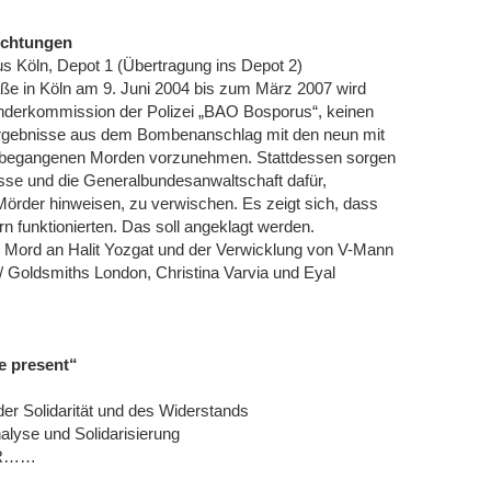
lechtungen
s Köln, Depot 1 (Übertragung ins Depot 2)
ße in Köln am 9. Juni 2004 bis zum März 2007 wird
Sonderkommission der Polizei „BAO Bosporus“, keinen
sergebnisse aus dem Bombenanschlag mit den neun mit
a, begangenen Morden vorzunehmen. Stattdessen sorgen
esse und die Generalbundesanwaltschaft dafür,
Mörder hinweisen, zu verwischen. Es zeigt sich, dass
n funktionierten. Das soll angeklagt werden.
 Mord an Halit Yozgat und der Verwicklung von V-Mann
/ Goldsmiths London, Christina Varvia und Eyal
he present“
er Solidarität und des Widerstands
lyse und Solidarisierung
BER……