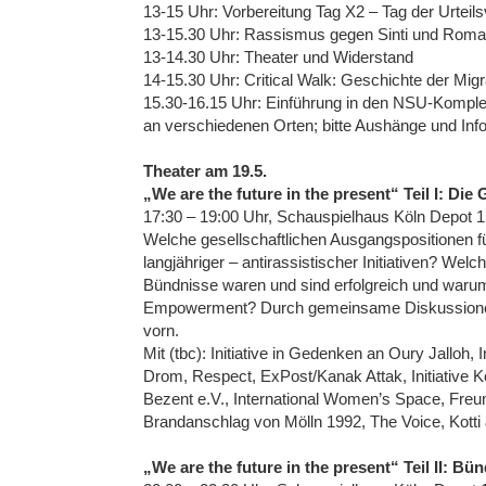
13-15 Uhr: Vorbereitung Tag X2 – Tag der Urt
13-15.30 Uhr: Rassismus gegen Sinti und Roma
13-14.30 Uhr: Theater und Widerstand
14-15.30 Uhr: Critical Walk: Geschichte der Mi
15.30-16.15 Uhr: Einführung in den NSU-Kompl
an verschiedenen Orten; bitte Aushänge und Inf
Theater am 19.5.
„We are the future in the present“ Teil I: Di
17:30 – 19:00 Uhr, Schauspielhaus Köln Depot 1
Welche gesellschaftlichen Ausgangspositionen fü
langjähriger – antirassistischer Initiativen? We
Bündnisse waren und sind erfolgreich und warum
Empowerment? Durch gemeinsame Diskussionen 
vorn.
Mit (tbc): Initiative in Gedenken an Oury Jalloh
Drom, Respect, ExPost/Kanak Attak, Initiative K
Bezent e.V., International Women’s Space, Fre
Brandanschlag von Mölln 1992, The Voice, Kotti
„We are the future in the present“ Teil II: B