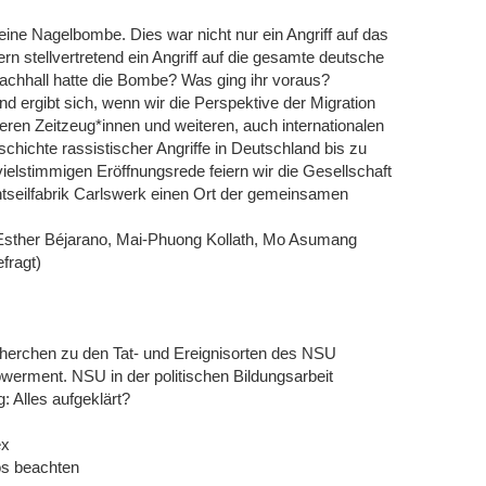
eine Nagelbombe. Dies war nicht nur ein Angriff auf das
n stellvertretend ein Angriff auf die gesamte deutsche
Nachhall hatte die Bombe? Was ging ihr voraus?
 ergibt sich, wenn wir die Perspektive der Migration
ren Zeitzeug*innen und weiteren, auch internationalen
chichte rassistischer Angriffe in Deutschland bis zu
elstimmigen Eröffnungsrede feiern wir die Gesellschaft
tseilfabrik Carlswerk einen Ort der gemeinsamen
 Esther Béjarano, Mai-Phuong Kollath, Mo Asumang
fragt)
herchen zu den Tat- und Ereignisorten des NSU
erment. NSU in der politischen Bildungsarbeit
 Alles aufgeklärt?
ex
os beachten