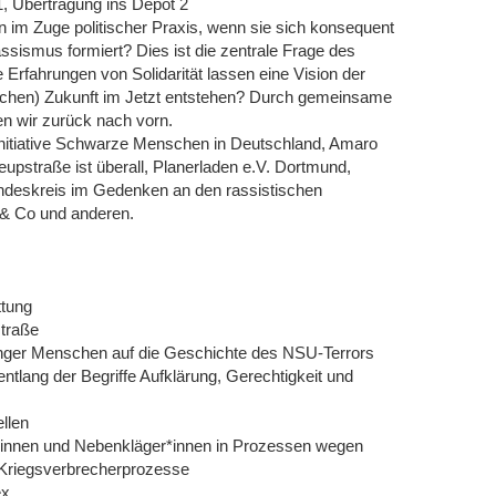
1, Übertragung ins Depot 2
 im Zuge politischer Praxis, wenn sie sich konsequent
ssismus formiert? Dies ist die zentrale Frage des
Erfahrungen von Solidarität lassen eine Vision der
tischen) Zukunft im Jetzt entstehen? Durch gemeinsame
n wir zurück nach vorn.
, Initiative Schwarze Menschen in Deutschland, Amaro
eupstraße ist überall, Planerladen e.V. Dortmund,
undeskreis im Gedenken an den rassistischen
 & Co und anderen.
ttung
traße
unger Menschen auf die Geschichte des NSU-Terrors
tlang der Begriffe Aufklärung, Gerechtigkeit und
llen
*innen und Nebenkläger*innen in Prozessen wegen
-Kriegsverbrecherprozesse
ex