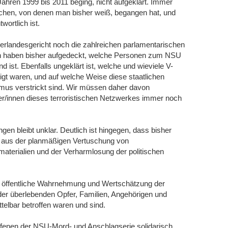
Jahren 1999 bis 2011 beging, nicht aufgeklärt. Immer
schen, von denen man bisher weiß, begangen hat, und
wortlich ist.
andesgericht noch die zahlreichen parlamentarischen
 haben bisher aufgedeckt, welche Personen zum NSU
 ist. Ebenfalls ungeklärt ist, welche und wieviele V-
igt waren, und auf welche Weise diese staatlichen
ismus verstrickt sind. Wir müssen daher davon
er/innen dieses terroristischen Netzwerkes immer noch
gen bleibt unklar. Deutlich ist hingegen, dass bisher
n aus der planmäßigen Vertuschung von
erialien und der Verharmlosung der politischen
 und öffentliche Wahrnehmung und Wertschätzung der
er überlebenden Opfer, Familien, Angehörigen und
telbar betroffen waren und sind.
roffenen der NSU-Mord- und Anschlagserie solidarisch