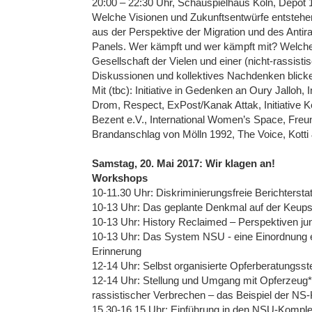
20:00 – 22:30 Uhr, Schauspielhaus Köln, Depot 
Welche Visionen und Zukunftsentwürfe entstehen
aus der Perspektive der Migration und des Antira
Panels. Wer kämpft und wer kämpft mit? Welche 
Gesellschaft der Vielen und einer (nicht-rassis
Diskussionen und kollektives Nachdenken blicke
Mit (tbc): Initiative in Gedenken an Oury Jalloh
Drom, Respect, ExPost/Kanak Attak, Initiative K
Bezent e.V., International Women’s Space, Fre
Brandanschlag von Mölln 1992, The Voice, Kotti
Samstag, 20. Mai 2017: Wir klagen an!
Workshops
10-11.30 Uhr: Diskriminierungsfreie Berichtersta
10-13 Uhr: Das geplante Denkmal auf der Keups
10-13 Uhr: History Reclaimed – Perspektiven j
10-13 Uhr: Das System NSU - eine Einordnung en
Erinnerung
12-14 Uhr: Selbst organisierte Opferberatungsste
12-14 Uhr: Stellung und Umgang mit Opferzeug
rassistischer Verbrechen – das Beispiel der NS
15.30-16.15 Uhr: Einführung in den NSU-Kompl