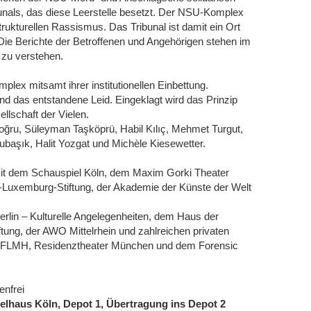
bunals, das diese Leerstelle besetzt. Der NSU-Komplex
strukturellen Rassismus. Das Tribunal ist damit ein Ort
Die Berichte der Betroffenen und Angehörigen stehen im
d zu verstehen.
ex mitsamt ihrer institutionellen Einbettung.
nd das entstandene Leid. Eingeklagt wird das Prinzip
llschaft der Vielen.
ru, Süleyman Taşköprü, Habil Kılıç, Mehmet Turgut,
başık, Halit Yozgat und Michèle Kiesewetter.
 mit dem Schauspiel Köln, dem Maxim Gorki Theater
Luxemburg-Stiftung, der Akademie der Künste der Welt
rlin – Kulturelle Angelegenheiten, dem Haus der
ftung, der AWO Mittelrhein und zahlreichen privaten
, FLMH, Residenztheater München und dem Forensic
enfrei
ielhaus Köln, Depot 1, Übertragung ins Depot 2