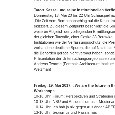
Tatort Kassel und seine institutionellen Verf
Donnerstag 18. Mai 20 bis 22 Uhr Schauspielhau
„Die Zeit vom Bombenanschlag auf die Keupstra
skizziert. Zu diesem Zeitpunkt beschließt die 
weiteren Abgleich der vorliegenden Ermittlung
der gleichen Tatwaffe, einer Ceska 83 Borowk
Institutionen wie der Verfassungsschutz, die Pr
vorhandene deutliche Spuren, die auf Nazis als 
die Behörden gerade nicht versagt haben, sonder
Präsentation der Untersuchungsergebnisse zum
Andreas Temme (Forensic Architecture Institute 
Weizman)
Freitag, 19. Mai 2017: „We are the future in t
Workshops
10-16 Uhr: Forum: Perspektiven und Strategien d
10-13 Uhr: NSU und Antisemitismus – Medienana
10-14 Uhr: Ich hab ja nix gegen Ausländer, A
13-16 Uhr: Sexismus und Rassismus