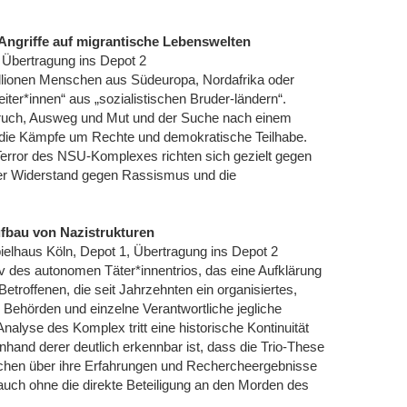
 Angriffe auf migrantische Lebenswelten
 Übertragung ins Depot 2
illionen Menschen aus Südeuropa, Nordafrika oder
ter*innen“ aus „sozialistischen Bruder-ländern“.
bruch, Ausweg und Mut und der Suche nach einem
 die Kämpfe um Rechte und demokratische Teilhabe.
error des NSU-Komplexes richten sich gezielt gegen
der Widerstand gegen Rassismus und die
Aufbau von Nazistrukturen
ielhaus Köln, Depot 1, Übertragung ins Depot 2
iv des autonomen Täter*innentrios, das eine Aufklärung
roffenen, die seit Jahrzehnten ein organisiertes,
Behörden und einzelne Verantwortliche jegliche
nalyse des Komplex tritt eine historische Kontinuität
anhand derer deutlich erkennbar ist, dass die Trio-These
rechen über ihre Erfahrungen und Rechercheergebnisse
auch ohne die direkte Beteiligung an den Morden des