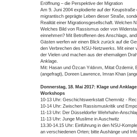
Eröffnung – die Perspektive der Migration
Am 9. Juni 2004 explodierte auf der Keupstraße 
migrantisch geprägte Leben dieser Straße, sonder
Realität einer Migrationsgesellschaft. Welchen 
Welches Bild von Rassismus oder von Widerstand
einnehmen? Mit Betroffenen des Anschlags, ande
Gästen werfen wir einen Blick zurück auf die Ges
den Verbrechen des NSU-Netzwerks. Mit einer vi
der Vielen und machen aus der ehemaligen Drah
Anklage.
Mit: Hasan und Özcan Yıldırım, Mitat Özdemir,
(angefragt), Doreen Lawrence, Imran Khan (ange
Donnerstag, 18. Mai 2017: Klage und Anklage
Workshops
10-13 Uhr: Geschichtswerkstatt Chemnitz - Rec
10-14 Uhr: Zwischen Rassismuskritik und Empow
11-13 Uhr: Der Düsseldorfer Wehrhahn-Anschlag:
11-13 Uhr: Junge Muslime in Auschwitz
13.30-14.15 Uhr: Einführung in den NSU-Kompl
an verschiedenen Orten; bitte Aushänge und Inf