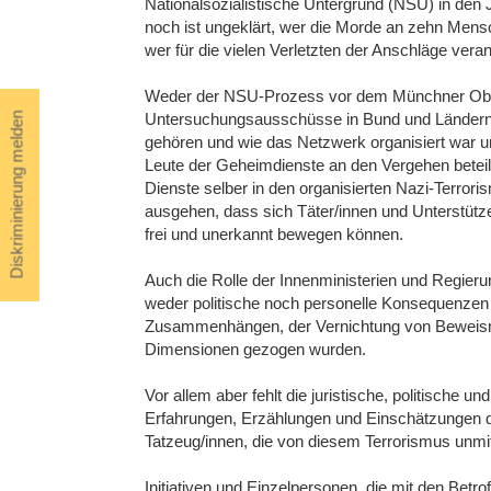
Nationalsozialistische Untergrund (NSU) in den 
noch ist ungeklärt, wer die Morde an zehn Men
wer für die vielen Verletzten der Anschläge verant
Weder der NSU-Prozess vor dem Münchner Oberl
Untersuchungsausschüsse in Bund und Ländern
Diskriminierung melden
gehören und wie das Netzwerk organisiert war und
Leute der Geheimdienste an den Vergehen beteil
Dienste selber in den organisierten Nazi-Terror
ausgehen, dass sich Täter/innen und Unterstütz
frei und unerkannt bewegen können.
Auch die Rolle der Innenministerien und Regierun
weder politische noch personelle Konsequenze
Zusammenhängen, der Vernichtung von Beweismat
Dimensionen gezogen wurden.
Vor allem aber fehlt die juristische, politische
Erfahrungen, Erzählungen und Einschätzungen d
Tatzeug/innen, die von diesem Terrorismus unmit
Initiativen und Einzelpersonen, die mit den Bet