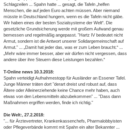
Schlagzeilen ... Spahn hatte ... gesagt, die Tafeln „helfen
Menschen, die auf jeden Euro achten müssen. Aber niemand
müsste in Deutschland hungern, wenn es die Tafeln nicht gäbe.
Wir haben eines der besten Sozialsysteme der Welt“. Die
gesetzliche Grundsicherung werde mit großem Aufwand genau
bemessen und regelmäßig angepasst. "Hartz IV bedeutet nicht
Armut, sondern ist die Antwort unserer Solidargemeinschaft auf
Armut." ... „Damit hat jeder das, was er zum Leben braucht.“ ...
„Mehr wäre immer besser, aber wir dürfen nicht vergessen, dass
andere über ihre Steuern diese Leistungen bezahlen.“
T-Online news 10.3.2018:
Spahn verteidigt Aufnahmestopp für Ausländer an Essener Tafel.
Junge Männer träten dort "derart dreist und robust auf, dass
Ältere oder Alleinerziehende keine Chance mehr haben, auch
etwas von den Lebensmitteln abzubekommen" ... "Dass dann
Maßnahmen ergriffen werden, finde ich richtig."
Die Welt:, 27.2.2018:
"... für Ärztevertreter, Krankenkassenchefs, Pharmalobbyisten
oder Pflegeverbände kommt mit Spahn ein alter Bekannter ...