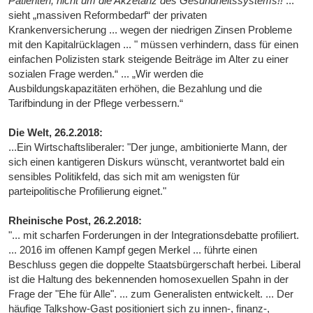
Patienten, nicht um die Akzetanz des Gesundheitssystems!!
...
sieht „massiven Reformbedarf“ der privaten
Krankenversicherung ... wegen der niedrigen Zinsen Probleme
mit den Kapitalrücklagen ... " müssen verhindern, dass für einen
einfachen Polizisten stark steigende Beiträge im Alter zu einer
sozialen Frage werden.“ ... „Wir werden die
Ausbildungskapazitäten erhöhen, die Bezahlung und die
Tarifbindung in der Pflege verbessern.“
Die Welt, 26.2.2018:
...Ein Wirtschaftsliberaler: "Der junge, ambitionierte Mann, der
sich einen kantigeren Diskurs wünscht, verantwortet bald ein
sensibles Politikfeld, das sich mit am wenigsten für
parteipolitische Profilierung eignet."
Rheinische Post, 26.2.2018:
"... mit scharfen Forderungen in der Integrationsdebatte profiliert.
... 2016 im offenen Kampf gegen Merkel ... führte einen
Beschluss gegen die doppelte Staatsbürgerschaft herbei. Liberal
ist die Haltung des bekennenden homosexuellen Spahn in der
Frage der "Ehe für Alle". ... zum Generalisten entwickelt. ... Der
häufige Talkshow-Gast positioniert sich zu innen-, finanz-,