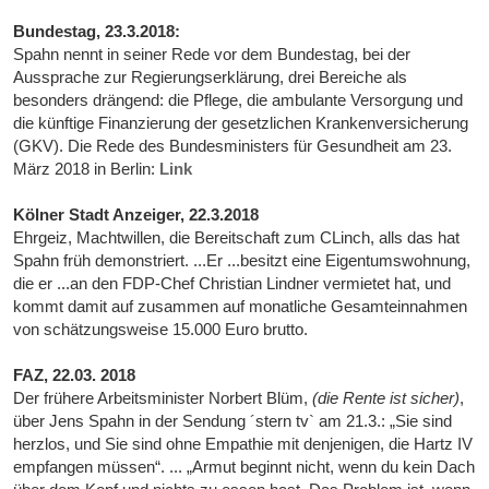
Bundestag, 23.3.2018:
Spahn nennt in seiner Rede vor dem Bundestag, bei der
Aussprache zur Regierungserklärung, drei Bereiche als
besonders drängend: die Pflege, die ambulante Versorgung und
die künftige Finanzierung der gesetzlichen Krankenversicherung
(GKV). Die Rede des Bundesministers für Gesundheit am 23.
März 2018 in Berlin:
Link
Kölner Stadt Anzeiger, 22.3.2018
Ehrgeiz, Machtwillen, die Bereitschaft zum CLinch, alls das hat
Spahn früh demonstriert. ...Er ...besitzt eine Eigentumswohnung,
die er ...an den FDP-Chef Christian Lindner vermietet hat, und
kommt damit auf zusammen auf monatliche Gesamteinnahmen
von schätzungsweise 15.000 Euro brutto.
FAZ, 22.03. 2018
Der frühere Arbeitsminister Norbert Blüm,
(die Rente ist sicher)
,
über Jens Spahn in der Sendung ´stern tv` am 21.3.: „Sie sind
herzlos, und Sie sind ohne Empathie mit denjenigen, die Hartz IV
empfangen müssen“. ... „Armut beginnt nicht, wenn du kein Dach