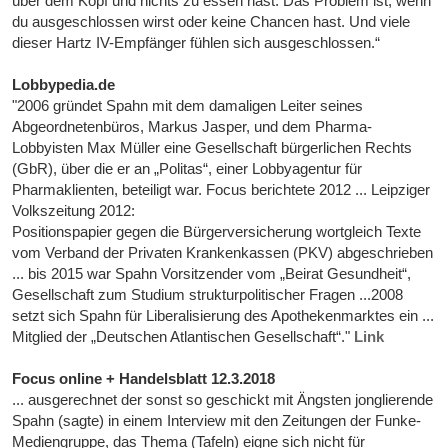
über dem Kopf und nichts zu essen hast. Das Problem ist, wenn
du ausgeschlossen wirst oder keine Chancen hast. Und viele
dieser Hartz IV-Empfänger fühlen sich ausgeschlossen.“
Lobbypedia.de
"2006 gründet Spahn mit dem damaligen Leiter seines
Abgeordnetenbüros, Markus Jasper, und dem Pharma-
Lobbyisten Max Müller eine Gesellschaft bürgerlichen Rechts
(GbR), über die er an „Politas“, einer Lobbyagentur für
Pharmaklienten, beteiligt war. Focus berichtete 2012 ... Leipziger
Volkszeitung 2012:
Positionspapier gegen die Bürgerversicherung wortgleich Texte
vom Verband der Privaten Krankenkassen (PKV) abgeschrieben
... bis 2015 war Spahn Vorsitzender vom „Beirat Gesundheit“,
Gesellschaft zum Studium strukturpolitischer Fragen ...2008
setzt sich Spahn für Liberalisierung des Apothekenmarktes ein ...
Mitglied der „Deutschen Atlantischen Gesellschaft“."
Link
Focus online + Handelsblatt 12.3.2018
... ausgerechnet der sonst so geschickt mit Ängsten jonglierende
Spahn (sagte) in einem Interview mit den Zeitungen der Funke-
Mediengruppe, das Thema (Tafeln) eigne sich nicht für