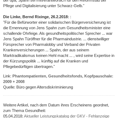
der dpa, Spahn sei mitverantwortlich für den Reformstau bei
Pflege und Digitalisierung unter Schwarz-Gelb."
Die Linke, Bernd Rixinge, 26.2.2018:
:
"Für die Befürworter einer solidarischen Bürgerversicherung ist
die Ernennung von Jens Spahn zum Gesundheitsminister eine
schallende Ohrfeige. Als gesundheitspolitischer Sprecher ... war
Jens Spahn Türöffner für die Pharmaindustrie. ... dienstwilliger
Fürsprecher von Pharmalobby und Verband der Privaten
Krankenversicherungen ... Spahn, der aus seinem
Marktradikalismus keinen Hehl macht ... , wird seine Expertise in
der Kürzungspolitik ... künftig auf die Kranken und
Pflegebedürftigen übertragen."
Link:
Phantompatienten, Gesundheitsfonds, Kopfpauschale:
2009 + 2008
Quelle: Büro gegen Altersdiskriminierung
Weitere Artikel, nach dem Datum ihres Erscheinens geordnet,
zum Thema Gesundheit:
05.04.2018:
Aktueller Leistungskatalog der GKV - Fehlanzeige