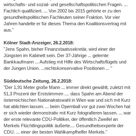
wirtschafts- und sozial- und gesellschaftspolitischen Fragen. ...
Fachlich qualifiziert. ... Von 2002 bis 2015 gehörte er zu den
gesundheitspolitischen Fachleuten seiner Fraktion. Vor vier
Jahren handelte er für dieses Thema den Koalitionsvertrag mit
aus."
Kölner Stadt-Anzeiger, 26.2.2018:
"Jens Spahn, bisher Finanzstaatssekretär, wird einer der
Jüngsten im Kabinett sein. Der 37-Jährige ... gelernte
Bankkaufmann ... Aufstieg mit Hilfe des Wirtschaftsflügels und
der Jungen Union. ...rechtskonservative Positionen ... "
Süddeutsche Zeitung, 26.2.2018:
"Der 1,91 Meter große Mann ... immer direkt gewählt, zuletzt mit
51,3 Prozent der Erststimmen .... dass Spahn am Abend der
österreichischen Nationalratswahl in Wien war und sich mit Kurz
hat ablichten lassen. ... beim Opernball vor gut zwei Wochen hat
er sich wieder demonstrativ mit Kurz fotografieren lassen. ... war
der erste relevante CDU-Politiker, der öffentlich Zweifel an
Merkels Flüchtlingspolitik äußerte.... Gesundheitsexperte der
CDU. ... einer der besten Wahlkampfhelfer Merkels."