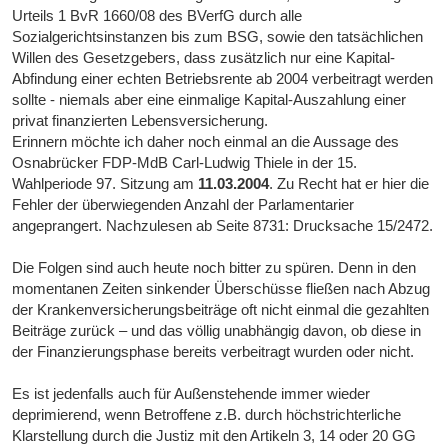
Urteils 1 BvR 1660/08 des BVerfG durch alle
Sozialgerichtsinstanzen bis zum BSG, sowie den tatsächlichen
Willen des Gesetzgebers, dass zusätzlich nur eine Kapital-
Abfindung einer echten Betriebsrente ab 2004 verbeitragt werden
sollte - niemals aber eine einmalige Kapital-Auszahlung einer
privat finanzierten Lebensversicherung.
Erinnern möchte ich daher noch einmal an die Aussage des
Osnabrücker FDP-MdB Carl-Ludwig Thiele in der 15.
Wahlperiode 97. Sitzung am
11.03.2004
. Zu Recht hat er hier die
Fehler der überwiegenden Anzahl der Parlamentarier
angeprangert. Nachzulesen ab Seite 8731: Drucksache 15/2472.
Die Folgen sind auch heute noch bitter zu spüren. Denn in den
momentanen Zeiten sinkender Überschüsse fließen nach Abzug
der Krankenversicherungsbeiträge oft nicht einmal die gezahlten
Beiträge zurück – und das völlig unabhängig davon, ob diese in
der Finanzierungsphase bereits verbeitragt wurden oder nicht.
Es ist jedenfalls auch für Außenstehende immer wieder
deprimierend, wenn Betroffene z.B. durch höchstrichterliche
Klarstellung durch die Justiz mit den Artikeln 3, 14 oder 20 GG