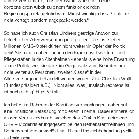
unmissverständlich, „das der Wählerwille nun in einer
konzentrierten Arbeit zu einem funktionierenden
Regierungsprojekt geführt wird. Mir ist wichtig, dass Probleme
nicht vertagt, sondern angepackt werden.“
So habe ich auch Christian Lindners gestrige Antwort zur
betrieblichen Altersversorgung interpretiert. Die fast sieben
Millionen GMG-Opfer dürfen nicht weiterhin Opfer der Politik
sein! Sie haben daher - neben den Krankenschwestern- und
Pflegekräften in den Altenheimen - ebenfalls eine hohe Erwartung
an die Politik, weil sie ganz im Gegensatz zum Beamtentum
nicht weiter als Personen „zweiter Klasse“ in der
Altersversorgung behandelt werden wollen. Zitat Christian Wulff
(Bundespräsident a.D.) „Nicht alles, was juristisch rechtens ist,
ist auch richtig“ https.//
Link
Ich hoffe, im Rahmen der Koalitionsverhandlungen, daher auf
eine inhaltliche Befassung mit diesem Thema. Dabei erinnere ich
an den Vertrauensbruch, welchen das 2004 in Kraft getretene
GKV – Modernisierungsgesetz bei den Betriebsrentnerinnen und
Betriebsrentnern ausgelöst hat. Diese Ungleichbehandlung sollte
zu heilen sein.