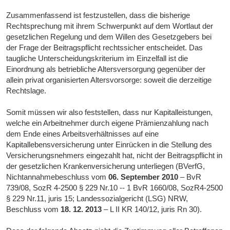
Zusammenfassend ist festzustellen, dass die bisherige
Rechtsprechung mit ihrem Schwerpunkt auf dem Wortlaut der
gesetzlichen Regelung und dem Willen des Gesetzgebers bei
der Frage der Beitragspflicht rechtssicher entscheidet. Das
taugliche Unterscheidungskriterium im Einzelfall ist die
Einordnung als betriebliche Altersversorgung gegenüber der
allein privat organisierten Altersvorsorge: soweit die derzeitige
Rechtslage.
Somit müssen wir also feststellen, dass nur Kapitalleistungen,
welche ein Arbeitnehmer durch eigene Prämienzahlung nach
dem Ende eines Arbeitsverhältnisses auf eine
Kapitallebensversicherung unter Einrücken in die Stellung des
Versicherungsnehmers eingezahlt hat, nicht der Beitragspflicht in
der gesetzlichen Krankenversicherung unterliegen (BVerfG,
Nichtannahmebeschluss vom
06. September 2010
– BvR
739/08, SozR 4-2500 § 229 Nr.10 -- 1 BvR 1660/08, SozR4-2500
§ 229 Nr.11, juris 15; Landessozialgericht (LSG) NRW,
Beschluss vom
18. 12. 2013
– L II KR 140/12, juris Rn 30).