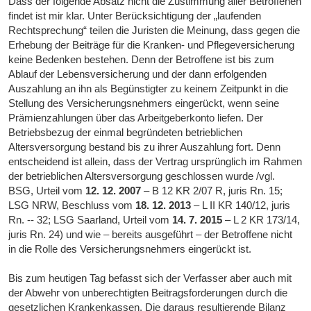
Dass der folgende Absatz nicht die Zustimmung aller Betroffenen
findet ist mir klar. Unter Berücksichtigung der „laufenden
Rechtsprechung“ teilen die Juristen die Meinung, dass gegen die
Erhebung der Beiträge für die Kranken- und Pflegeversicherung
keine Bedenken bestehen. Denn der Betroffene ist bis zum
Ablauf der Lebensversicherung und der dann erfolgenden
Auszahlung an ihn als Begünstigter zu keinem Zeitpunkt in die
Stellung des Versicherungsnehmers eingerückt, wenn seine
Prämienzahlungen über das Arbeitgeberkonto liefen. Der
Betriebsbezug der einmal begründeten betrieblichen
Altersversorgung bestand bis zu ihrer Auszahlung fort. Denn
entscheidend ist allein, dass der Vertrag ursprünglich im Rahmen
der betrieblichen Altersversorgung geschlossen wurde /vgl.
BSG, Urteil vom
12. 12. 2007
– B 12 KR 2/07 R, juris Rn. 15;
LSG NRW, Beschluss vom
18. 12. 2013
– L II KR 140/12, juris
Rn. -- 32; LSG Saarland, Urteil vom
14. 7. 2015
– L 2 KR 173/14,
juris Rn. 24) und wie – bereits ausgeführt – der Betroffene nicht
in die Rolle des Versicherungsnehmers eingerückt ist.
Bis zum heutigen Tag befasst sich der Verfasser aber auch mit
der Abwehr von unberechtigten Beitragsforderungen durch die
gesetzlichen Krankenkassen. Die daraus resultierende Bilanz