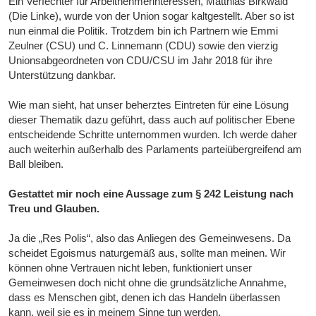
Ein Verfechter für Arbeitnehmerinteressen, Matthias Birkwald
(Die Linke), wurde von der Union sogar kaltgestellt. Aber so ist
nun einmal die Politik. Trotzdem bin ich Partnern wie Emmi
Zeulner (CSU) und C. Linnemann (CDU) sowie den vierzig
Unionsabgeordneten von CDU/CSU im Jahr 2018 für ihre
Unterstützung dankbar.
Wie man sieht, hat unser beherztes Eintreten für eine Lösung
dieser Thematik dazu geführt, dass auch auf politischer Ebene
entscheidende Schritte unternommen wurden. Ich werde daher
auch weiterhin außerhalb des Parlaments parteiübergreifend am
Ball bleiben.
Gestattet mir noch eine Aussage zum § 242 Leistung nach
Treu und Glauben.
Ja die „Res Polis“, also das Anliegen des Gemeinwesens. Da
scheidet Egoismus naturgemäß aus, sollte man meinen. Wir
können ohne Vertrauen nicht leben, funktioniert unser
Gemeinwesen doch nicht ohne die grundsätzliche Annahme,
dass es Menschen gibt, denen ich das Handeln überlassen
kann, weil sie es in meinem Sinne tun werden.