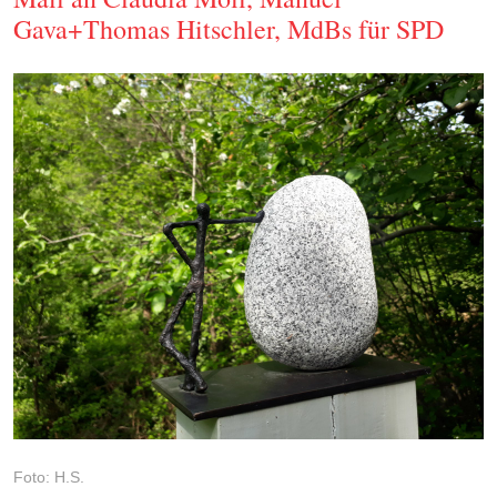
Gava+Thomas Hitschler, MdBs für SPD
Foto: H.S.