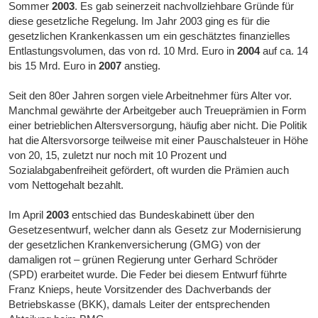
Sommer
2003
. Es gab seinerzeit nachvollziehbare Gründe für
diese gesetzliche Regelung. Im Jahr 2003 ging es für die
gesetzlichen Krankenkassen um ein geschätztes finanzielles
Entlastungsvolumen, das von rd. 10 Mrd. Euro in
2004
auf ca. 14
bis 15 Mrd. Euro in
2007
anstieg.
Seit den 80er Jahren sorgen viele Arbeitnehmer fürs Alter vor.
Manchmal gewährte der Arbeitgeber auch Treueprämien in Form
einer betrieblichen Altersversorgung, häufig aber nicht. Die Politik
hat die Altersvorsorge teilweise mit einer Pauschalsteuer in Höhe
von 20, 15, zuletzt nur noch mit 10 Prozent und
Sozialabgabenfreiheit gefördert, oft wurden die Prämien auch
vom Nettogehalt bezahlt.
Im April
2003
entschied das Bundeskabinett über den
Gesetzesentwurf, welcher dann als Gesetz zur Modernisierung
der gesetzlichen Krankenversicherung (GMG) von der
damaligen rot – grünen Regierung unter Gerhard Schröder
(SPD) erarbeitet wurde. Die Feder bei diesem Entwurf führte
Franz Knieps, heute Vorsitzender des Dachverbands der
Betriebskasse (BKK), damals Leiter der entsprechenden