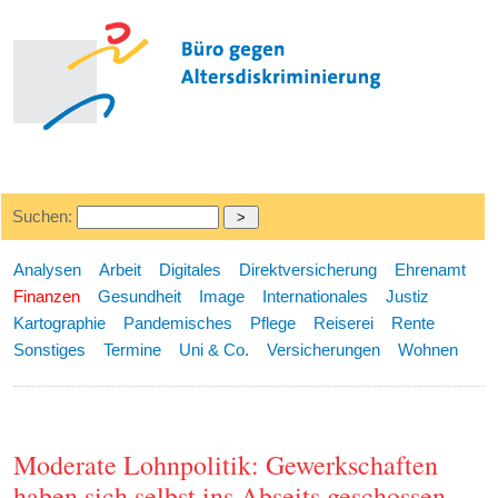
Suchen:
Analysen
Arbeit
Digitales
Direktversicherung
Ehrenamt
Finanzen
Gesundheit
Image
Internationales
Justiz
Kartographie
Pandemisches
Pflege
Reiserei
Rente
Sonstiges
Termine
Uni & Co.
Versicherungen
Wohnen
Moderate Lohnpolitik: Gewerkschaften
haben sich selbst ins Abseits geschossen