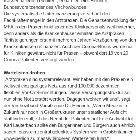
Kassenpatienten erhalten“, erklärt Dr. Dirk Heinrich,
Bundesvorsitzender des Virchowbundes.
Die systematische Unterfinanzierung verschärft den
Fachkräftemangel in den Arztpraxen. Die Gehaltsentwicklung der
MFA in den Praxen hinkt jener des Klinikpersonals weit hinterher,
denn anders als die Krankenhäuser erhalten die Arztpraxen
Tarifsteigerungen erst mit mehreren Jahren Verzögerung von den
Krankenkassen refinanziert. Auch der Corona-Bonus wurde nur
für Kliniken gewährt, nicht für Praxen – obwohl dort 19 von 20
Corona-Patienten versorgt wurden. ...
Wartelisten drohen
„Arztpraxen sind systemrelevant. Wir haben mit den Praxen ein
weltweit einzigartiges Netz aus rund 100.000 dezentralen,
flexiblen Vor-Ort-Einrichtungen. Diese Versorgungsstruktur soll
nun ohne Not zerstört werden. Dagegen wehren wir uns“, sagt
der Virchowbund-Vorsitzende Dr. Heinrich. „Wenn Medizin in
Zukunft nur noch in Großstrukturen unter staatlicher Aufsicht
stattfinden soll, ist das Recht der Patienten auf freie Arztwahl tot.
Karl Lauterbach sollte den Bürgerinnen und Bürgern auch ehrlich
sagen, dass ein zentral gelenktes System wie in Großbritannien
unweigerlich zu massiv längeren Wartezeiten führt.“