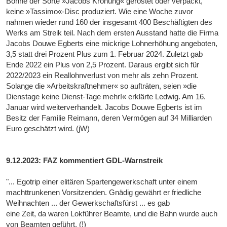
Bohne der Sorte »Jacobs Krönung« geröstet oder verpackt,
keine »Tassimo«-Disc produziert. Wie eine Woche zuvor
nahmen wieder rund 160 der insgesamt 400 Beschäftigten des
Werks am Streik teil. Nach dem ersten Ausstand hatte die Firma
Jacobs Douwe Egberts eine mickrige Lohnerhöhung angeboten,
3,5 statt drei Prozent Plus zum 1. Februar 2024. Zuletzt gab
Ende 2022 ein Plus von 2,5 Prozent. Daraus ergibt sich für
2022/2023 ein Reallohnverlust von mehr als zehn Prozent.
Solange die »Arbeitskraftnehmer« so aufträten, seien »die
Dienstage keine Dienst-Tage mehr!« erklärte Ledwig. Am 16.
Januar wird weiterverhandelt. Jacobs Douwe Egberts ist im
Besitz der Familie Reimann, deren Vermögen auf 34 Milliarden
Euro geschätzt wird. (jW)
9.12.2023: FAZ kommentiert GDL-Warnstreik
"... Egotrip einer elitären Spartengewerkschaft unter einem
machttrunkenen Vorsitzenden. Gnädig gewährt er friedliche
Weihnachten ... der Gewerkschaftsfürst ... es gab
eine Zeit, da waren Lokführer Beamte, und die Bahn wurde auch
von Beamten geführt. (!)