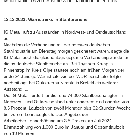
tvstud Tarifinfo 5 zum Abschuss der Tarifrunde unter:
Link
13.12.2023: Warnstreiks in Stahlbranche
IG Metall ruft zu Ausständen in Nordwest- und Ostdeutschland
auf
Nachdem die Verhandlung mit der nordwestdeutschen
Stahlindustrie am Dienstag morgen gescheitert waren, sagte die
IG Metall auch die gleichentags geplante Verhandlungsrunde für
die ostdeutsche Stahlbranche ab. Bei Thyssen-Krupp in
Finnentrop im Kreis Olpe startete noch am frühen Morgen der
erste 24stündige Warnstreik; wie der WDR berichtete, folgte
nachmittags bei Outokumpu Nirosta in Krefeld ein weiterer
Ausstand. ...
Die IG Metall fordert für die rund 74.000 Stahlbeschäftigten in
Nordwest- und Ostdeutschland unter anderem ein Lohnplus von
8,5 Prozent. Laufzeit von zwölf Monaten plus 32-Stunden-Woche
bei vollem Lohnausgleich. Das Angebot der
Arbeitgeber:Lohnerhöhung um 3,5 Prozent ab Juli 2024,
Einmalzahlung von 1.000 Euro im Januar und Gesamtlaufzeit
von 19 Monaten.