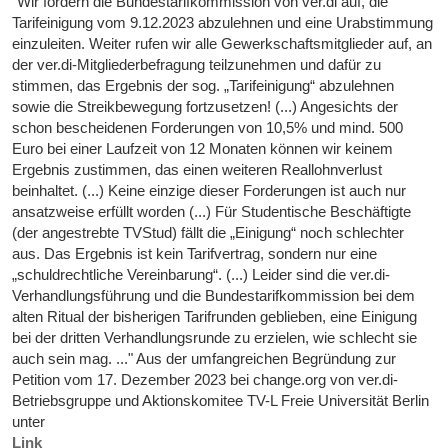
"Wir fordern die Bundestarifkommission von ver.di auf, die
Tarifeinigung vom 9.12.2023 abzulehnen und eine Urabstimmung
einzuleiten. Weiter rufen wir alle Gewerkschaftsmitglieder auf, an
der ver.di-Mitgliederbefragung teilzunehmen und dafür zu
stimmen, das Ergebnis der sog. „Tarifeinigung“ abzulehnen
sowie die Streikbewegung fortzusetzen! (...) Angesichts der
schon bescheidenen Forderungen von 10,5% und mind. 500
Euro bei einer Laufzeit von 12 Monaten können wir keinem
Ergebnis zustimmen, das einen weiteren Reallohnverlust
beinhaltet. (...) Keine einzige dieser Forderungen ist auch nur
ansatzweise erfüllt worden (...) Für Studentische Beschäftigte
(der angestrebte TVStud) fällt die „Einigung“ noch schlechter
aus. Das Ergebnis ist kein Tarifvertrag, sondern nur eine
„schuldrechtliche Vereinbarung“. (...) Leider sind die ver.di-
Verhandlungsführung und die Bundestarifkommission bei dem
alten Ritual der bisherigen Tarifrunden geblieben, eine Einigung
bei der dritten Verhandlungsrunde zu erzielen, wie schlecht sie
auch sein mag. ..." Aus der umfangreichen Begründung zur
Petition vom 17. Dezember 2023 bei change.org von ver.di-
Betriebsgruppe und Aktionskomitee TV-L Freie Universität Berlin
unter
Link