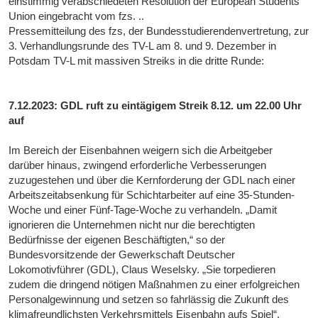
einstimmig verabschiedeten Resolution der European Students‘
Union eingebracht vom fzs. ..
Pressemitteilung des fzs, der Bundesstudierendenvertretung, zur
3. Verhandlungsrunde des TV-L am 8. und 9. Dezember in
Potsdam TV-L mit massiven Streiks in die dritte Runde:
7.12.2023: GDL ruft zu eintägigem Streik 8.12. um 22.00 Uhr
auf
Im Bereich der Eisenbahnen weigern sich die Arbeitgeber
darüber hinaus, zwingend erforderliche Verbesserungen
zuzugestehen und über die Kernforderung der GDL nach einer
Arbeitszeitabsenkung für Schichtarbeiter auf eine 35-Stunden-
Woche und einer Fünf-Tage-Woche zu verhandeln. „Damit
ignorieren die Unternehmen nicht nur die berechtigten
Bedürfnisse der eigenen Beschäftigten,“ so der
Bundesvorsitzende der Gewerkschaft Deutscher
Lokomotivführer (GDL), Claus Weselsky. „Sie torpedieren
zudem die dringend nötigen Maßnahmen zu einer erfolgreichen
Personalgewinnung und setzen so fahrlässig die Zukunft des
klimafreundlichsten Verkehrsmittels Eisenbahn aufs Spiel“.