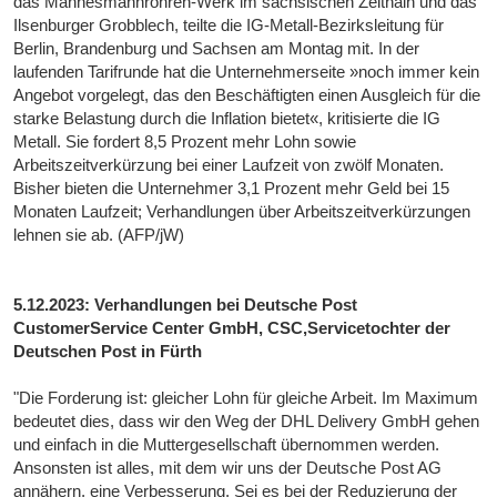
das Mannesmannröhren-Werk im sächsischen Zeithain und das
Ilsenburger Grobblech, teilte die IG-Metall-Bezirksleitung für
Berlin, Brandenburg und Sachsen am Montag mit. In der
laufenden Tarifrunde hat die Unternehmerseite »noch immer kein
Angebot vorgelegt, das den Beschäftigten einen Ausgleich für die
starke Belastung durch die Inflation bietet«, kritisierte die IG
Metall. Sie fordert 8,5 Prozent mehr Lohn sowie
Arbeitszeitverkürzung bei einer Laufzeit von zwölf Monaten.
Bisher bieten die Unternehmer 3,1 Prozent mehr Geld bei 15
Monaten Laufzeit; Verhandlungen über Arbeitszeitverkürzungen
lehnen sie ab. (AFP/jW)
5.12.2023: Verhandlungen bei Deutsche Post
CustomerService Center GmbH, CSC,Servicetochter der
Deutschen Post in Fürth
"Die Forderung ist: gleicher Lohn für gleiche Arbeit. Im Maximum
bedeutet dies, dass wir den Weg der DHL Delivery GmbH gehen
und einfach in die Muttergesellschaft übernommen werden.
Ansonsten ist alles, mit dem wir uns der Deutsche Post AG
annähern, eine Verbesserung. Sei es bei der Reduzierung der