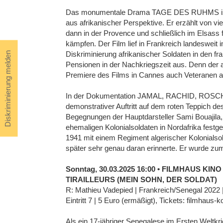
Das monumentale Drama TAGE DES RUHMS ist de
aus afrikanischer Perspektive. Er erzählt von vie
dann in der Provence und schließlich im Elsass 
kämpfen. Der Film lief in Frankreich landesweit i
Diskriminierung afrikanischer Soldaten in den fr
Diskriminierung melden
Pensionen in der Nachkriegszeit aus. Denn der 
Premiere des Films in Cannes auch Veteranen au
In der Dokumentation JAMAL, RACHID, ROSC
demonstrativer Auftritt auf dem roten Teppich de
Begegnungen der Hauptdarsteller Sami Bouajil
ehemaligen Kolonialsoldaten in Nordafrika festge
1941 mit einem Regiment algerischer Kolonialso
später sehr genau daran erinnerte. Er wurde zum 
Sonntag, 30.03.2025 16:00 • FILMHAUS KINO
TIRAILLEURS (MEIN SOHN, DER SOLDAT)
R: Mathieu Vadepied | Frankreich/Senegal 2022 |
Eintritt 7 | 5 Euro (ermäßigt), Tickets: filmhaus-k
Als ein 17-jähriger Senegalese im Ersten Weltkr