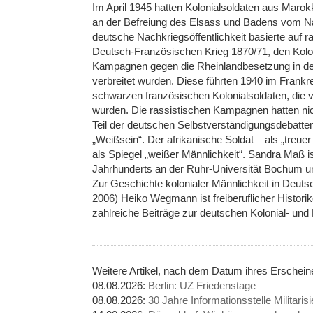
Im April 1945 hatten Kolonialsoldaten aus Marok
an der Befreiung des Elsass und Badens vom Na
deutsche Nachkriegsöffentlichkeit basierte auf r
Deutsch-Französischen Krieg 1870/71, den Kolon
Kampagnen gegen die Rheinlandbesetzung in de
verbreitet wurden. Diese führten 1940 im Frankr
schwarzen französischen Kolonialsoldaten, die
wurden. Die rassistischen Kampagnen hatten ni
Teil der deutschen Selbstverständigungsdebatte
„Weißsein“. Der afrikanische Soldat – als „treuer 
als Spiegel „weißer Männlichkeit“. Sandra Maß i
Jahrhunderts an der Ruhr-Universität Bochum u
Zur Geschichte kolonialer Männlichkeit in Deut
2006) Heiko Wegmann ist freiberuflicher Historiker
zahlreiche Beiträge zur deutschen Kolonial- und
Weitere Artikel, nach dem Datum ihres Erschei
08.08.2026:
Berlin: UZ Friedenstage
08.08.2026:
30 Jahre Informationsstelle Militarisi