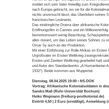
meldet sich sein Vater freiwillig zum Kriegsdien
nach Europa gebracht, wo sie für die Kolonialm
nichts unversucht lässt, das Überleben seines S
französischen Leutnants.
Das eindringliche Drama über afrikanische Kolon
Eröffnungsfilm in Cannes und ein Millionenerfolg
bemerkenswert wenig Beachtung. Schauspielstar 
alles riskiert, um das Leben seines Sohnes zu re
Omar Sy auch an der Produktion.
Mit einer Einführung zur Rolle Afrikas im Ersten 
Urgroßvater im Ersten Weltkrieg zwangsrekrutier
Ersten und Zweiten Weltkrieg gearbeitet hat) und
und Autor des Standardwerks „A Humanitarian As
1932“). Beide kommen aus Wuppertal.
Dienstag, 08.04.2025 19:00 • NS-DOK
Vortrag: Afrikanische Kolonialsoldaten in de
Sandra Maß (Ruhr-Universität Bochum)
Heiko Wegmann (freiburg-postkolonial.de)
Eintritt 4,50 | 2 Euro (ermäßigt), Anmeldung 