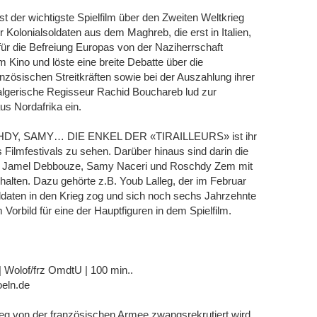
r wichtigste Spielfilm über den Zweiten Weltkrieg
r Kolonialsoldaten aus dem Maghreb, die erst in Italien,
für die Befreiung Europas von der Naziherrschaft
m Kino und löste eine breite Debatte über die
anzösischen Streitkräften sowie bei der Auszahlung ihrer
algerische Regisseur Rachid Bouchareb lud zur
s Nordafrika ein.
HDY, SAMY… DIE ENKEL DER «TIRAILLEURS» ist ihr
s Filmfestivals zu sehen. Darüber hinaus sind darin die
a, Jamel Debbouze, Samy Naceri und Roschdy Zem mit
halten. Dazu gehörte z.B. Youb Lalleg, der im Februar
ldaten in den Krieg zog und sich noch sechs Jahrzehnte
Vorbild für eine der Hauptfiguren in dem Spielfilm.
 Wolof/frz OmdtU | 100 min..
oeln.de
ieg von der französischen Armee zwangsrekrutiert wird,