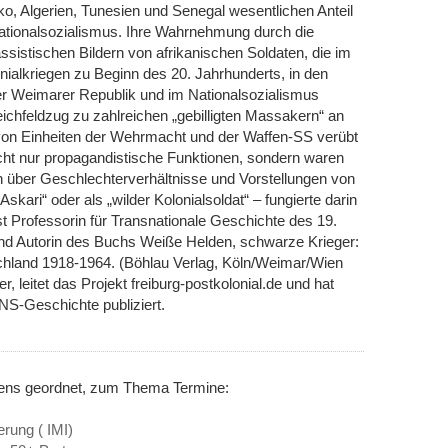
ko, Algerien, Tunesien und Senegal wesentlichen Anteil
tionalsozialismus. Ihre Wahrnehmung durch die
assistischen Bildern von afrikanischen Soldaten, die im
ialkriegen zu Beginn des 20. Jahrhunderts, in den
r Weimarer Republik und im Nationalsozialismus
eichfeldzug zu zahlreichen „gebilligten Massakern“ an
 von Einheiten der Wehrmacht und der Waffen-SS verübt
cht nur propagandistische Funktionen, sondern waren
n über Geschlechterverhältnisse und Vorstellungen von
Askari“ oder als „wilder Kolonialsoldat“ – fungierte darin
st Professorin für Transnationale Geschichte des 19.
nd Autorin des Buchs Weiße Helden, schwarze Krieger:
schland 1918-1964. (Böhlau Verlag, Köln/Weimar/Wien
, leitet das Projekt freiburg-postkolonial.de und hat
 NS-Geschichte publiziert.
nens geordnet, zum Thema Termine:
erung ( IMI)