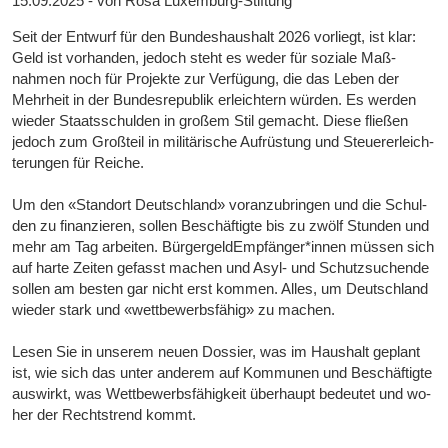
15.09.2025 - von Rosa Luxemburg-Stiftung
Seit der Entwurf für den Bundeshaushalt 2026 vorliegt, ist klar:
Geld ist vor­handen, je­doch steht es weder für soziale Maß­
nahmen noch für Pro­jek­te zur Ver­fügung, die das Leben der
Mehr­heit in der Bun­des­re­pu­blik er­leich­tern würden. Es wer­den
wie­der Staats­schul­den in großem Stil ge­macht. Diese fließen
jedoch zum Groß­teil in mi­li­tärische Auf­rüs­tung und Steuer­er­leich­
terungen für Reiche.
Um den «Standort Deutschland» voran­zu­bringen und die Schul­
den zu fi­nan­zieren, sol­len Be­schäf­tigte bis zu zwölf Stun­den und
mehr am Tag ar­bei­ten. Bür­ger­geld­Empfänger*­innen müs­sen sich
auf harte Zei­ten gefasst machen und Asyl- und Schutz­suchende
sol­len am bes­ten gar nicht erst kom­men. Alles, um Deutsch­land
wieder stark und «wett­be­werbs­fähig» zu machen.
Lesen Sie in un­serem neuen Dos­sier, was im Haus­halt geplant
ist, wie sich das unter an­derem auf Kom­munen und Be­schäf­tigte
aus­wirkt, was Wett­be­werbs­fähig­keit über­haupt be­deu­tet und wo­
her der Rechts­trend kommt.