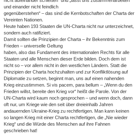
nicht aufeinander schießen“ und „lasst uns zusammenarbeiten
und einander nicht feindlich
gegenüberstehen“ – das sind die Kernbotschaften der Charta der
Vereinten Nationen.
Heute haben 193 Staaten die UN-Charta nicht nur unterzeichnet,
sondern auch ratifiziert.
Damit sollten die Prinzipien der Charta – ihr Bekenntnis zum
Frieden – universelle Geltung
haben, also das Fundament des internationalen Rechts für alle
Staaten und alle Menschen dieser Erde bilden. Doch dem ist
nicht so – vor allem nicht in den westlichen Ländern. Statt die
Prinzipien der Charta hochzuhalten und zur Konfliktlösung auf
Diplomatie zu setzen, beginnt man, uns auf einen nahenden
Krieg einzustimmen. Si vis pacem, para bellum – „Wenn du den
Frieden willst, bereite den Krieg vor“ heißt die Parole. Von der
UN-Charta wird kaum noch gesprochen – und wenn doch, dann
oft nur, um Kriege wie den seit über dreieinhalb Jahren
andauernden Ukraine-Krieg zu rechtfertigen. Man kann keinen
so langen Krieg mit einer Charta rechtfertigen, die „Nie wieder
Krieg“ und die Würde des Menschen auf ihre Fahnen
geschrieben hat!