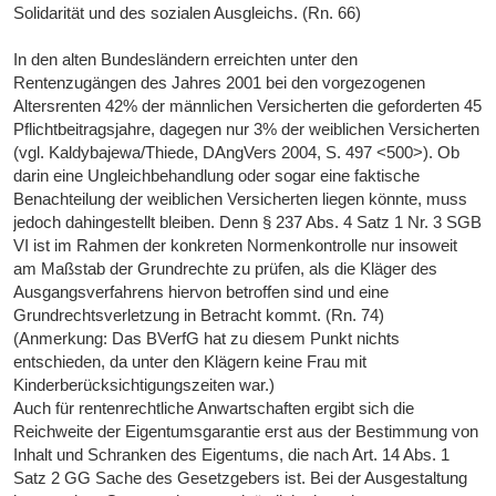
Solidarität und des sozialen Ausgleichs. (Rn. 66)
In den alten Bundesländern erreichten unter den
Rentenzugängen des Jahres 2001 bei den vorgezogenen
Altersrenten 42% der männlichen Versicherten die geforderten 45
Pflichtbeitragsjahre, dagegen nur 3% der weiblichen Versicherten
(vgl. Kaldybajewa/Thiede, DAngVers 2004, S. 497 <500>). Ob
darin eine Ungleichbehandlung oder sogar eine faktische
Benachteilung der weiblichen Versicherten liegen könnte, muss
jedoch dahingestellt bleiben. Denn § 237 Abs. 4 Satz 1 Nr. 3 SGB
VI ist im Rahmen der konkreten Normenkontrolle nur insoweit
am Maßstab der Grundrechte zu prüfen, als die Kläger des
Ausgangsverfahrens hiervon betroffen sind und eine
Grundrechtsverletzung in Betracht kommt. (Rn. 74)
(Anmerkung: Das BVerfG hat zu diesem Punkt nichts
entschieden, da unter den Klägern keine Frau mit
Kinderberücksichtigungszeiten war.)
Auch für rentenrechtliche Anwartschaften ergibt sich die
Reichweite der Eigentumsgarantie erst aus der Bestimmung von
Inhalt und Schranken des Eigentums, die nach Art. 14 Abs. 1
Satz 2 GG Sache des Gesetzgebers ist. Bei der Ausgestaltung