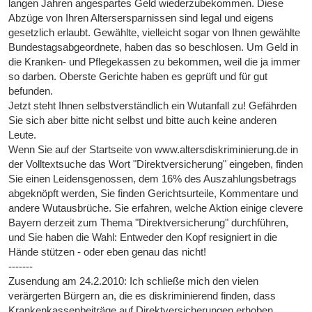
langen Jahren angespartes Geld wiederzubekommen. Diese
Abzüge von Ihren Altersersparnissen sind legal und eigens
gesetzlich erlaubt. Gewählte, vielleicht sogar von Ihnen gewählte
Bundestagsabgeordnete, haben das so beschlosen. Um Geld in
die Kranken- und Pflegekassen zu bekommen, weil die ja immer
so darben. Oberste Gerichte haben es geprüft und für gut
befunden.
Jetzt steht Ihnen selbstverständlich ein Wutanfall zu! Gefährden
Sie sich aber bitte nicht selbst und bitte auch keine anderen
Leute.
Wenn Sie auf der Startseite von www.altersdiskriminierung.de in
der Volltextsuche das Wort "Direktversicherung" eingeben, finden
Sie einen Leidensgenossen, dem 16% des Auszahlungsbetrags
abgeknöpft werden, Sie finden Gerichtsurteile, Kommentare und
andere Wutausbrüche. Sie erfahren, welche Aktion einige clevere
Bayern derzeit zum Thema "Direktversicherung" durchführen,
und Sie haben die Wahl: Entweder den Kopf resigniert in die
Hände stützen - oder eben genau das nicht!
-------
Zusendung am 24.2.2010: Ich schließe mich den vielen
verärgerten Bürgern an, die es diskriminierend finden, dass
Krankenkassenbeiträge auf Direktversicherungen erhoben