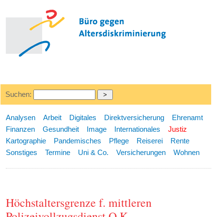
Suchen:
Analysen
Arbeit
Digitales
Direktversicherung
Ehrenamt
Finanzen
Gesundheit
Image
Internationales
Justiz
Kartographie
Pandemisches
Pflege
Reiserei
Rente
Sonstiges
Termine
Uni & Co.
Versicherungen
Wohnen
Höchstaltersgrenze f. mittleren
Polizeivollzugsdienst O.K.