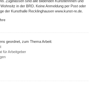
ei. Zugelassen sind alle bildenden Künstlerinnen und
t Wohnsitz in der BRD. Keine Anmeldung per Post oder
age der Kunsthalle Recklinghausen www.kunst-re.de.
ahre
nens geordnet, zum Thema Arbeit:
t
t für Arbeitgeber
egen