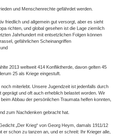
 Frieden und Menschenrechte gefährdet werden.
iv friedlich und allgemein gut versorgt, aber es sieht
opa richten, und global gesehen ist die Lage ziemlich
letzten Jahrhundert mit entsetzlichen Folgen können
assel, gefährlichen Scheinangriffen
 und
ählte 2013 weltweit 414 Konfliktherde, davon gelten 45
rum 25 als Kriege eingestuft.
noch miterlebt. Unsere Jugendzeit ist jedenfalls durch
t geprägt und oft auch erheblich belastet worden. Wir
 beim Abbau der persönlichen Traumata helfen konnten,
 und zum Nachdenken gebracht hat.
em Gedicht „Der Krieg“ von Georg Heym, damals 1911/12
r schon zu tanzen an, und er schreit: Ihr Krieger alle,