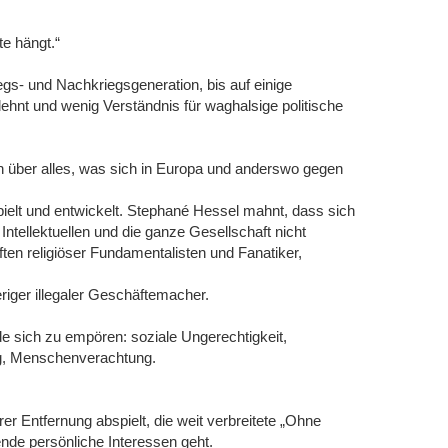
e hängt.“
egs- und Nachkriegsgeneration, bis auf einige
blehnt und wenig Verständnis für waghalsige politische
 über alles, was sich in Europa und anderswo gegen
elt und entwickelt. Stephané Hessel mahnt, dass sich
e Intellektuellen und die ganze Gesellschaft nicht
en religiöser Fundamentalisten und Fanatiker,
eriger illegaler Geschäftemacher.
e sich zu empören: soziale Ungerechtigkeit,
g, Menschenverachtung.
r Entfernung abspielt, die weit verbreitete „Ohne
nde persönliche Interessen geht.