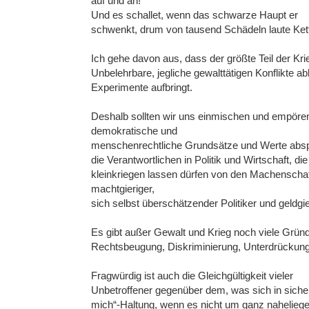
auf und an!
Und es schallet, wenn das schwarze Haupt er
schwenkt, drum von tausend Schädeln laute Kett
Ich gehe davon aus, dass der größte Teil der Kri
Unbelehrbare, jegliche gewalttätigen Konflikte a
Experimente aufbringt.
Deshalb sollten wir uns einmischen und empören
demokratische und
menschenrechtliche Grundsätze und Werte abspi
die Verantwortlichen in Politik und Wirtschaft, di
kleinkriegen lassen dürfen von den Machenschaft
machtgieriger,
sich selbst überschätzender Politiker und geldgi
Es gibt außer Gewalt und Krieg noch viele Gründ
Rechtsbeugung, Diskriminierung, Unterdrückun
Fragwürdig ist auch die Gleichgültigkeit vieler
Unbetroffener gegenüber dem, was sich in sichere
mich“-Haltung, wenn es nicht um ganz naheliege