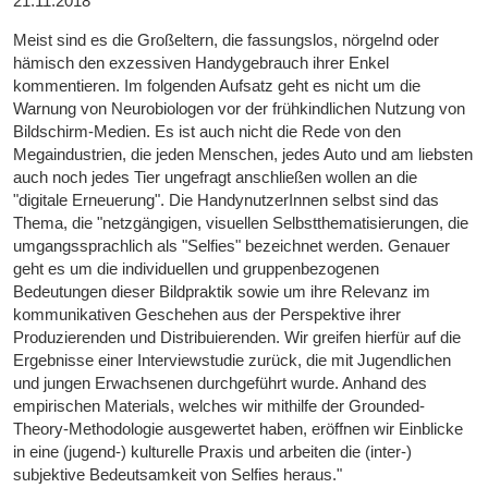
21.11.2018
Meist sind es die Großeltern, die fassungslos, nörgelnd oder
hämisch den exzessiven Handygebrauch ihrer Enkel
kommentieren. Im folgenden Aufsatz geht es nicht um die
Warnung von Neurobiologen vor der frühkindlichen Nutzung von
Bildschirm-Medien. Es ist auch nicht die Rede von den
Megaindustrien, die jeden Menschen, jedes Auto und am liebsten
auch noch jedes Tier ungefragt anschließen wollen an die
"digitale Erneuerung". Die HandynutzerInnen selbst sind das
Thema, die "netzgängigen, visuellen Selbstthematisierungen, die
umgangssprachlich als "Selfies" bezeichnet werden. Genauer
geht es um die individuellen und gruppenbezogenen
Bedeutungen dieser Bildpraktik sowie um ihre Relevanz im
kommunikativen Geschehen aus der Perspektive ihrer
Produzierenden und Distribuierenden. Wir greifen hierfür auf die
Ergebnisse einer Interviewstudie zurück, die mit Jugendlichen
und jungen Erwachsenen durchgeführt wurde. Anhand des
empirischen Materials, welches wir mithilfe der Grounded-
Theory-Methodologie ausgewertet haben, eröffnen wir Einblicke
in eine (jugend-) kulturelle Praxis und arbeiten die (inter-)
subjektive Bedeutsamkeit von Selfies heraus."