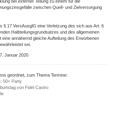
klung bei externer Teilung zu einem für die
nungszinsgefälle zwischen Quell- und Zielversorgung
s § 17 VersAusglG eine Verletzung des sich aus Art. 6
benden Halbteilungsgrundsatzes und des allgemeinen
it eine annähernd gleiche Aufteilung des Erworbenen
währleistet sei.
7. Januar 2020
nens geordnet, zum Thema Termine:
: 50+ Party
urtstag von Fidel Castro
le