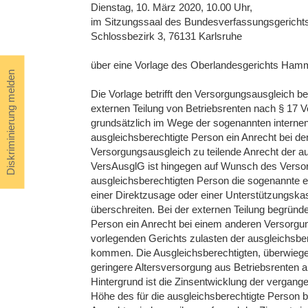
Dienstag, 10. März 2020, 10.00 Uhr,
im Sitzungssaal des Bundesverfassungsgerichts
Schlossbezirk 3, 76131 Karlsruhe
über eine Vorlage des Oberlandesgerichts Ham
Diskriminierung melden
Die Vorlage betrifft den Versorgungsausgleich b
externen Teilung von Betriebsrenten nach § 17 
grundsätzlich im Wege der sogenannten internen T
ausgleichsberechtigte Person ein Anrecht bei d
Versorgungsausgleich zu teilende Anrecht der au
VersAusglG ist hingegen auf Wunsch des Versor
ausgleichsberechtigten Person die sogenannte ex
einer Direktzusage oder einer Unterstützungska
überschreiten. Bei der externen Teilung begründe
Person ein Anrecht bei einem anderen Versorgu
vorlegenden Gerichts zulasten der ausgleichsbe
kommen. Die Ausgleichsberechtigten, überwiege
geringere Altersversorgung aus Betriebsrenten als
Hintergrund ist die Zinsentwicklung der vergang
Höhe des für die ausgleichsberechtigte Person