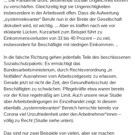
... Die Pandemie droht, bestehende soziale Ungleichheit extrem
zu verschärfen. Gleichzeitig legt sie Ungerechtigkeiten
insbesondere in der Arbeitswelt offen. Dass die Aufwertung
„systemrelevanter“ Berufe nun in der Breite der Gesellschaft
diskutiert wird, ist wichtig. ... Aber es klaffen nach wie vor
eklatante Lücken. Kurzarbeit zum Beispiel führt zu
Einkommensverlusten von 33 bis 40 Prozent – zu viel,
insbesondere für Beschäftigte mit niedrigen Einkommen. ..
In die falsche Richtung gehen jedenfalls Teile des beschlossenen
Sozialschutzpakets: Es ermächtigt das
Bundesarbeitsministerium, durch Rechtsverordnung „in
Notfällen“ Ausnahmen vom Arbeitszeitgesetz zu erlassen.
Gerade jetzt ist nicht die Zeit, den Gesundheitsschutz der
Beschäftigten zu schwächen. Pflegekräfte etwa waren bereits
vor der Krise regelmäßig am Limit. Auch unsere neue Studie
über Arbeitsbedingungen im Einzelhandel zeigt: In diesem
ebenfalls „systemrelevanten“ Bereich herrschte bereits vor
Corona viel Unzufriedenheit unter den Arbeitnehmer*innen –
völlig zu Recht (Studie siehe unten).
Das sind nur zwei Beispiele von vielen, aber sie machen