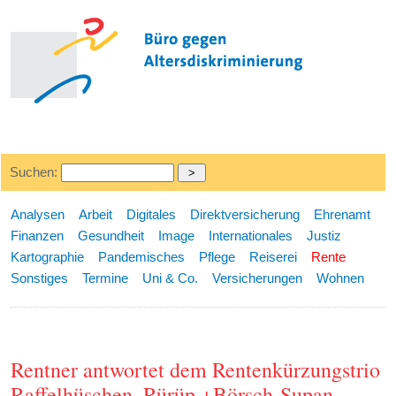
Suchen:
Analysen
Arbeit
Digitales
Direktversicherung
Ehrenamt
Finanzen
Gesundheit
Image
Internationales
Justiz
Kartographie
Pandemisches
Pflege
Reiserei
Rente
Sonstiges
Termine
Uni & Co.
Versicherungen
Wohnen
Rentner antwortet dem Rentenkürzungstrio
Raffelhüschen, Rürüp +Börsch-Supan