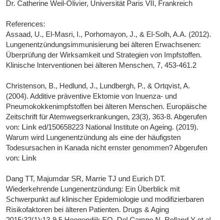
Dr. Catherine Weil-Olivier, Universität Paris VII, Frankreich
References:
Assaad, U., El-Masri, I., Porhomayon, J., & El-Solh, A.A. (2012).
Lungenentzündungsimmunisierung bei älteren Erwachsenen:
Überprüfung der Wirksamkeit und Strategien von Impfstoffen.
Klinische Interventionen bei älteren Menschen, 7, 453-461.2
Christenson, B., Hedlund, J., Lundbergh, P., & Ortqvist, A.
(2004). Additive präventive Ektomie von Inuenza- und
Pneumokokkenimpfstoffen bei älteren Menschen. Europäische
Zeitschrift für Atemwegserkrankungen, 23(3), 363-8. Abgerufen
von:
Link
ed/150658223 National Institute on Ageing. (2019).
Warum wird Lungenentzündung als eine der häufigsten
Todesursachen in Kanada nicht ernster genommen? Abgerufen
von:
Link
Dang TT, Majumdar SR, Marrie TJ und Eurich DT.
Wiederkehrende Lungenentzündung: Ein Überblick mit
Schwerpunkt auf klinischer Epidemiologie und modifizierbaren
Risikofaktoren bei älteren Patienten. Drugs & Aging
2015:32(1):13-9.5 Hoogendijk EO, Del Campo N, Rolland Y et al.