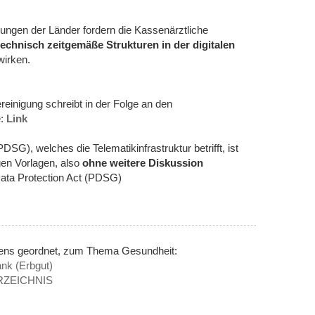
gungen der Länder fordern die Kassenärztliche
technisch zeitgemäße Strukturen in der digitalen
irken.
einigung schreibt in der Folge an den
e:
Link
G), welches die Telematikinfrastruktur betrifft, ist
gen Vorlagen, also
ohne weitere Diskussion
ata Protection Act (PDSG)
nens geordnet, zum Thema Gesundheit:
nk (Erbgut)
RZEICHNIS