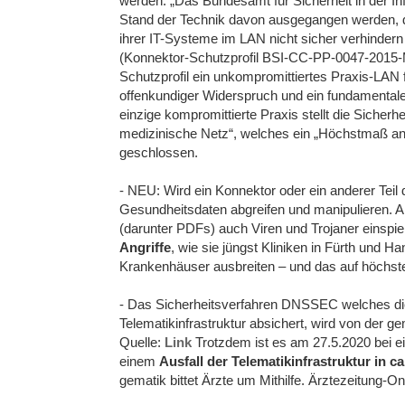
werden. „Das Bundesamt für Sicherheit in der 
Stand der Technik davon ausgegangen werden, d
ihrer IT-Systeme im LAN nicht sicher verhindern 
(Konnektor-Schutzprofil BSI-CC-PP-0047-2015-M
Schutzprofil ein unkompromittiertes Praxis-LAN fü
offenkundiger Widerspruch und ein fundamentaler
einzige kompromittierte Praxis stellt die Sicher
medizinische Netz“, welches ein „Höchstmaß an S
geschlossen.
- NEU: Wird ein Konnektor oder ein anderer Teil 
Gesundheitsdaten abgreifen und manipulieren. A
(darunter PDFs) auch Viren und Trojaner einspi
Angriffe
, wie sie jüngst Kliniken in Fürth und 
Krankenhäuser ausbreiten – und das auf höchst
- Das Sicherheitsverfahren DNSSEC welches die
Telematikinfrastruktur absichert, wird von der ge
Quelle:
Link
Trotzdem ist es am 27.5.2020 bei 
einem
Ausfall der Telematikinfrastruktur in c
gematik bittet Ärzte um Mithilfe. Ärztezeitung-On