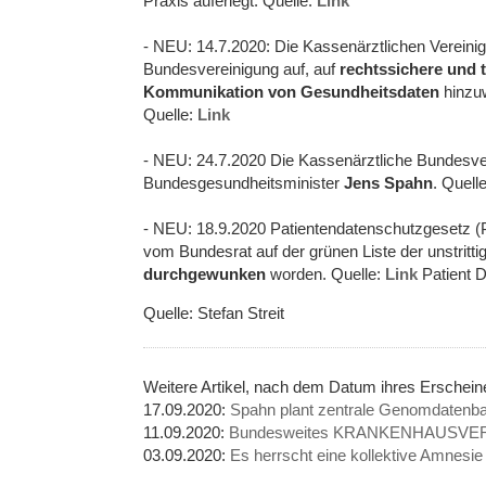
Praxis auferlegt. Quelle:
Link
- NEU: 14.7.2020: Die Kassenärztlichen Vereini
Bundesvereinigung auf, auf
rechtssichere und 
Kommunikation von Gesundheitsdaten
hinzuw
Quelle:
Link
- NEU: 24.7.2020 Die Kassenärztliche Bundesver
Bundesgesundheitsminister
Jens Spahn
. Quell
- NEU: 18.9.2020 Patientendatenschutzgesetz (PDS
vom Bundesrat auf der grünen Liste der unstritti
durchgewunken
worden. Quelle:
Link
Patient D
Quelle: Stefan Streit
Weitere Artikel, nach dem Datum ihres Erschei
17.09.2020:
Spahn plant zentrale Genomdatenba
11.09.2020:
Bundesweites KRANKENHAUSVE
03.09.2020:
Es herrscht eine kollektive Amnesie