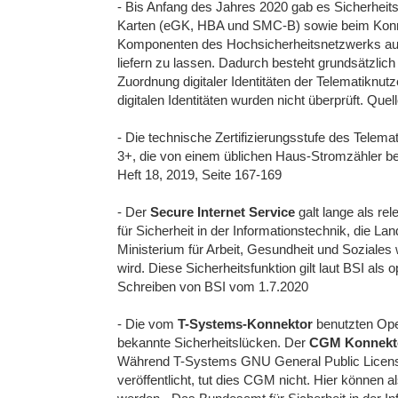
- Bis Anfang des Jahres 2020 gab es Sicherheitsl
Karten (eGK, HBA und SMC-B) sowie beim Konne
Komponenten des Hochsicherheitsnetzwerks auf
liefern zu lassen. Dadurch besteht grundsätzlich
Zuordnung digitaler Identitäten der Telematikn
digitalen Identitäten wurden nicht überprüft. Quel
- Die technische Zertifizierungsstufe des Telemat
3+, die von einem üblichen Haus-Stromzähler bei 
Heft 18, 2019, Seite 167-169
- Der
Secure Internet Service
galt lange als re
für Sicherheit in der Informationstechnik, die
Ministerium für Arbeit, Gesundheit und Soziales
wird. Diese Sicherheitsfunktion gilt laut BSI als o
Schreiben von BSI vom 1.7.2020
- Die vom
T-Systems-Konnektor
benutzten Ope
bekannte Sicherheitslücken. Der
CGM Konnekt
Während T-Systems GNU General Public Licens
veröffentlicht, tut dies CGM nicht. Hier können 