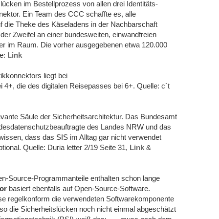
ücken im Bestellprozess von allen drei Identitäts-
ktor. Ein Team des CCC schaffte es, alle
 die Theke des Käseladens in der Nachbarschaft
 der Zweifel an einer bundesweiten, einwandfreien
utzer im Raum. Die vorher ausgegebenen etwa 120.000
le:
Link
ikkonnektors liegt bei
4+, die des digitalen Reisepasses bei 6+. Quelle: c´t
levante Säule der Sicherheitsarchitektur. Das Bundesamt
 Landesdatenschutzbeauftragte des Landes NRW und das
 wissen, dass das SIS im Alltag gar nicht verwendet
ptional. Quelle: Duria letter 2/19 Seite 31,
Link
&
n-Source-Programmanteile enthalten schon lange
or
basiert ebenfalls auf Open-Source-Software.
e regelkonform die verwendeten Softwarekomponente
also die Sicherheitslücken noch nicht einmal abgeschätzt