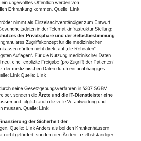
 ein ungewolltes Öffentlich werden von
ellen Erkrankung kommen. Quelle:
Link
hröder nimmt als Einzelsachverständiger zum Entwurf
sundheitsdaten in der Telematikinfrastruktur Stellung:
chutzes der Privatsphäre und der Selbstbestimmung
eingranulares Zugriffskonzept für die medizinischen
nkassen dürften nicht direkt auf „die Rohdaten“
engsten Auflagen“. Für die Nutzung medizinischer Daten
eu, eine „explizite Freigabe (pro Zugriff) der Patienten“
tz der medizinischen Daten durch ein unabhängiges
elle:
Link
Quelle:
Link
 durch seine Gesetzgebungsverfahren in §307 SGBV
reiber, sondern die
Ärzte und die IT-Dienstleister eine
üssen
und folglich auch die volle Verantwortung und
men müssen. Quelle:
Link
inanzierung der Sicherheit der
ngen. Quelle:
Link
Anders als bei den Krankenhäusern
r nicht gefördert, sondern den Ärzten in selbstständiger