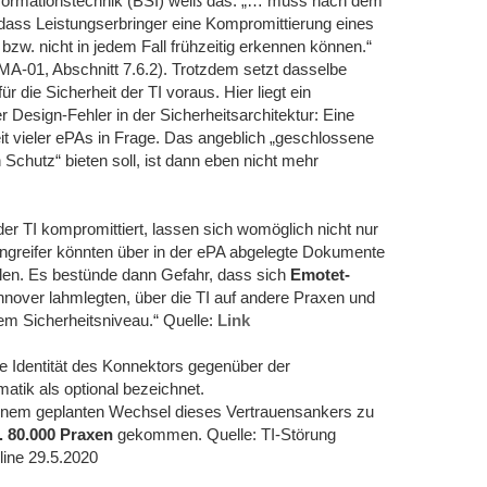
Informationstechnik (BSI) weiß das: „… muss nach dem
ass Leistungserbringer eine Kompromittierung eines
bzw. nicht in jedem Fall frühzeitig erkennen können.“
A-01, Abschnitt 7.6.2). Trotzdem setzt dasselbe
r die Sicherheit der TI voraus. Hier liegt ein
 Design-Fehler in der Sicherheitsarchitektur: Eine
heit vieler ePAs in Frage. Das angeblich „geschlossene
chutz“ bieten soll, ist dann eben nicht mehr
der TI kompromittiert, lassen sich womöglich nicht nur
ngreifer könnten über in der ePA abgelegte Dokumente
elen. Es bestünde dann Gefahr, dass sich
Emotet-
Hannover lahmlegten, über die TI auf andere Praxen und
em Sicherheitsniveau.“ Quelle:
Link
 Identität des Konnektors gegenüber der
matik als optional bezeichnet.
einem geplanten Wechsel dieses Vertrauensankers zu
a. 80.000 Praxen
gekommen. Quelle: TI-Störung
line 29.5.2020