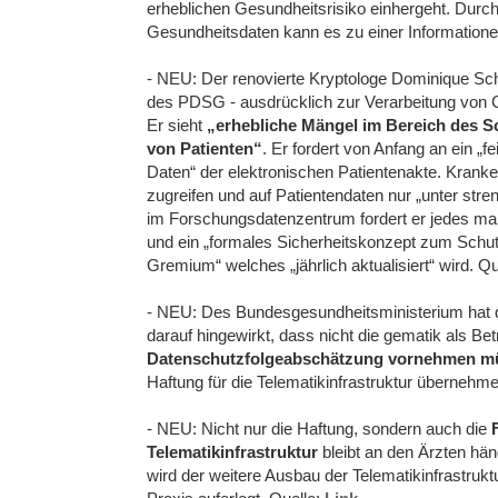
erheblichen Gesundheitsrisiko einhergeht. Durch
Gesundheitsdaten kann es zu einer Information
- NEU: Der renovierte Kryptologe Dominique Sc
des PDSG - ausdrücklich zur Verarbeitung von Ge
Er sieht
„erhebliche Mängel im Bereich des S
von Patienten“
. Er fordert von Anfang an ein „f
Daten“ der elektronischen Patientenakte. Kranke
zugreifen und auf Patientendaten nur „unter str
im Forschungsdatenzentrum fordert er jedes mal n
und ein „formales Sicherheitskonzept zum Schu
Gremium“ welches „jährlich aktualisiert“ wird. Qu
- NEU: Des Bundesgesundheitsministerium hat
darauf hingewirkt, dass nicht die gematik als Bet
Datenschutzfolgeabschätzung vornehmen m
Haftung für die Telematikinfrastruktur überneh
- NEU: Nicht nur die Haftung, sondern auch die
F
Telematikinfrastruktur
bleibt an den Ärzten hä
wird der weitere Ausbau der Telematikinfrastruktu