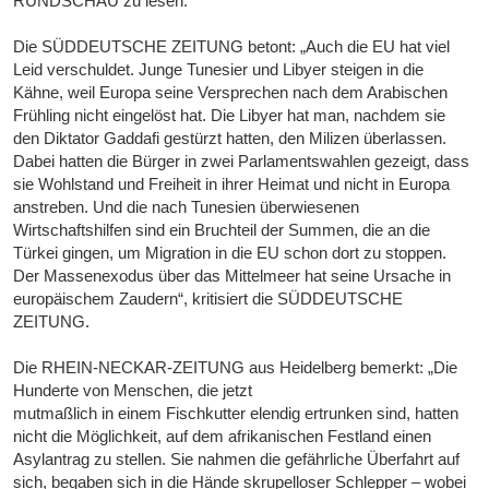
RUNDSCHAU zu lesen.
Die SÜDDEUTSCHE ZEITUNG betont: „Auch die EU hat viel
Leid verschuldet. Junge Tunesier und Libyer steigen in die
Kähne, weil Europa seine Versprechen nach dem Arabischen
Frühling nicht eingelöst hat. Die Libyer hat man, nachdem sie
den Diktator Gaddafi gestürzt hatten, den Milizen überlassen.
Dabei hatten die Bürger in zwei Parlamentswahlen gezeigt, dass
sie Wohlstand und Freiheit in ihrer Heimat und nicht in Europa
anstreben. Und die nach Tunesien überwiesenen
Wirtschaftshilfen sind ein Bruchteil der Summen, die an die
Türkei gingen, um Migration in die EU schon dort zu stoppen.
Der Massenexodus über das Mittelmeer hat seine Ursache in
europäischem Zaudern“, kritisiert die SÜDDEUTSCHE
ZEITUNG.
Die RHEIN-NECKAR-ZEITUNG aus Heidelberg bemerkt: „Die
Hunderte von Menschen, die jetzt
mutmaßlich in einem Fischkutter elendig ertrunken sind, hatten
nicht die Möglichkeit, auf dem afrikanischen Festland einen
Asylantrag zu stellen. Sie nahmen die gefährliche Überfahrt auf
sich, begaben sich in die Hände skrupelloser Schlepper – wobei