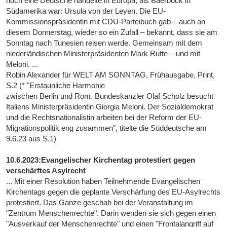
noch eine Deutsche handelte in Europa, als Baerbock in
Südamerika war: Ursula von der Leyen. Die EU-
Kommissionspräsidentin mit CDU-Parteibuch gab – auch an
diesem Donnerstag, wieder so ein Zufall – bekannt, dass sie am
Sonntag nach Tunesien reisen werde. Gemeinsam mit dem
niederländischen Ministerpräsidenten Mark Rutte – und mit
Meloni. ...
Robin Alexander für WELT AM SONNTAG, Frühausgabe, Print,
S.2 (* "Erstaunliche Harmonie
zwischen Berlin und Rom. Bundeskanzler Olaf Scholz besucht
Italiens Ministerpräsidentin Giorgia Meloni. Der Sozialdemokrat
und die Rechtsnationalistin arbeiten bei der Reform der EU-
Migrationspolitik eng zusammen", titelte die Süddeutsche am
9.6.23 aus S.1)
10.6.2023:Evangelischer Kirchentag protestiert gegen
verschärftes Asylrecht
... Mit einer Resolution haben Teilnehmende Evangelischen
Kirchentags gegen die geplante Verschärfung des EU-Asylrechts
protestiert. Das Ganze geschah bei der Veranstaltung im
"Zentrum Menschenrechte". Darin wenden sie sich gegen einen
"Ausverkauf der Menschenrechte" und einen "Frontalangriff auf