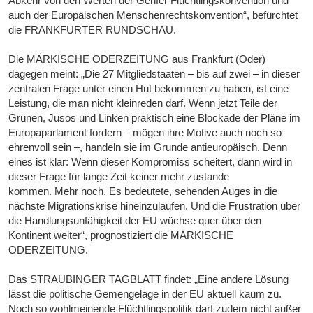
Abkehr von den Werten der Genfer Flüchtlingskonvention und
auch der Europäischen Menschenrechtskonvention“, befürchtet
die FRANKFURTER RUNDSCHAU.
Die MÄRKISCHE ODERZEITUNG aus Frankfurt (Oder)
dagegen meint: „Die 27 Mitgliedstaaten – bis auf zwei – in dieser
zentralen Frage unter einen Hut bekommen zu haben, ist eine
Leistung, die man nicht kleinreden darf. Wenn jetzt Teile der
Grünen, Jusos und Linken praktisch eine Blockade der Pläne im
Europaparlament fordern – mögen ihre Motive auch noch so
ehrenvoll sein –, handeln sie im Grunde antieuropäisch. Denn
eines ist klar: Wenn dieser Kompromiss scheitert, dann wird in
dieser Frage für lange Zeit keiner mehr zustande
kommen. Mehr noch. Es bedeutete, sehenden Auges in die
nächste Migrationskrise hineinzulaufen. Und die Frustration über
die Handlungsunfähigkeit der EU wüchse quer über den
Kontinent weiter“, prognostiziert die MÄRKISCHE
ODERZEITUNG.
Das STRAUBINGER TAGBLATT findet: „Eine andere Lösung
lässt die politische Gemengelage in der EU aktuell kaum zu.
Noch so wohlmeinende Flüchtlingspolitik darf zudem nicht außer