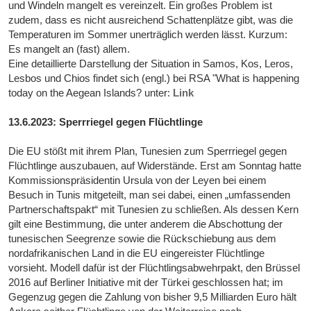
und Windeln mangelt es vereinzelt. Ein großes Problem ist
zudem, dass es nicht ausreichend Schattenplätze gibt, was die
Temperaturen im Sommer unerträglich werden lässt. Kurzum:
Es mangelt an (fast) allem.
Eine detaillierte Darstellung der Situation in Samos, Kos, Leros,
Lesbos und Chios findet sich (engl.) bei RSA "What is happening
today on the Aegean Islands? unter:
Link
13.6.2023: Sperrriegel gegen Flüchtlinge
Die EU stößt mit ihrem Plan, Tunesien zum Sperrriegel gegen
Flüchtlinge auszubauen, auf Widerstände. Erst am Sonntag hatte
Kommissionspräsidentin Ursula von der Leyen bei einem
Besuch in Tunis mitgeteilt, man sei dabei, einen „umfassenden
Partnerschaftspakt“ mit Tunesien zu schließen. Als dessen Kern
gilt eine Bestimmung, die unter anderem die Abschottung der
tunesischen Seegrenze sowie die Rückschiebung aus dem
nordafrikanischen Land in die EU eingereister Flüchtlinge
vorsieht. Modell dafür ist der Flüchtlingsabwehrpakt, den Brüssel
2016 auf Berliner Initiative mit der Türkei geschlossen hat; im
Gegenzug gegen die Zahlung von bisher 9,5 Milliarden Euro hält