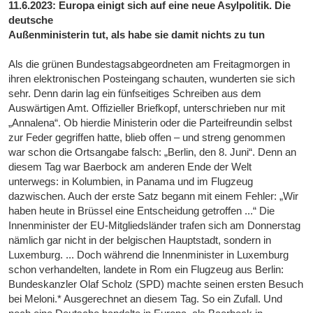
11.6.2023: Europa einigt sich auf eine neue Asylpolitik. Die
deutsche
Außenministerin tut, als habe sie damit nichts zu tun
Als die grünen Bundestagsabgeordneten am Freitagmorgen in
ihren elektronischen Posteingang schauten, wunderten sie sich
sehr. Denn darin lag ein fünfseitiges Schreiben aus dem
Auswärtigen Amt. Offizieller Briefkopf, unterschrieben nur mit
„Annalena“. Ob hierdie Ministerin oder die Parteifreundin selbst
zur Feder gegriffen hatte, blieb offen – und streng genommen
war schon die Ortsangabe falsch: „Berlin, den 8. Juni“. Denn an
diesem Tag war Baerbock am anderen Ende der Welt
unterwegs: in Kolumbien, in Panama und im Flugzeug
dazwischen. Auch der erste Satz begann mit einem Fehler: „Wir
haben heute in Brüssel eine Entscheidung getroffen ...“ Die
Innenminister der EU-Mitgliedsländer trafen sich am Donnerstag
nämlich gar nicht in der belgischen Hauptstadt, sondern in
Luxemburg. ... Doch während die Innenminister in Luxemburg
schon verhandelten, landete in Rom ein Flugzeug aus Berlin:
Bundeskanzler Olaf Scholz (SPD) machte seinen ersten Besuch
bei Meloni.* Ausgerechnet an diesem Tag. So ein Zufall. Und