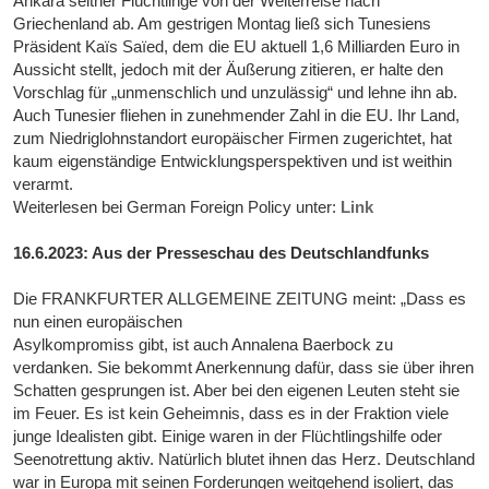
Ankara seither Flüchtlinge von der Weiterreise nach
Griechenland ab. Am gestrigen Montag ließ sich Tunesiens
Präsident Kaïs Saïed, dem die EU aktuell 1,6 Milliarden Euro in
Aussicht stellt, jedoch mit der Äußerung zitieren, er halte den
Vorschlag für „unmenschlich und unzulässig“ und lehne ihn ab.
Auch Tunesier fliehen in zunehmender Zahl in die EU. Ihr Land,
zum Niedriglohnstandort europäischer Firmen zugerichtet, hat
kaum eigenständige Entwicklungsperspektiven und ist weithin
verarmt.
Weiterlesen bei German Foreign Policy unter:
Link
16.6.2023: Aus der Presseschau des Deutschlandfunks
Die FRANKFURTER ALLGEMEINE ZEITUNG meint: „Dass es
nun einen europäischen
Asylkompromiss gibt, ist auch Annalena Baerbock zu
verdanken. Sie bekommt Anerkennung dafür, dass sie über ihren
Schatten gesprungen ist. Aber bei den eigenen Leuten steht sie
im Feuer. Es ist kein Geheimnis, dass es in der Fraktion viele
junge Idealisten gibt. Einige waren in der Flüchtlingshilfe oder
Seenotrettung aktiv. Natürlich blutet ihnen das Herz. Deutschland
war in Europa mit seinen Forderungen weitgehend isoliert, das