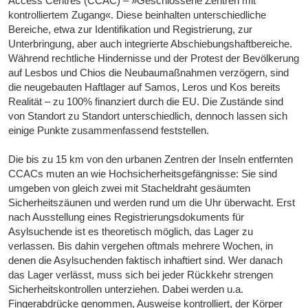
Access Centres (CCAC) – »Geschlossene Zentren mit
kontrolliertem Zugang«. Diese beinhalten unterschiedliche
Bereiche, etwa zur Identifikation und Registrierung, zur
Unterbringung, aber auch integrierte Abschiebungshaftbereiche.
Während rechtliche Hindernisse und der Protest der Bevölkerung
auf Lesbos und Chios die Neubaumaßnahmen verzögern, sind
die neugebauten Haftlager auf Samos, Leros und Kos bereits
Realität – zu 100% finanziert durch die EU. Die Zustände sind
von Standort zu Standort unterschiedlich, dennoch lassen sich
einige Punkte zusammenfassend feststellen.
Die bis zu 15 km von den urbanen Zentren der Inseln entfernten
CCACs muten an wie Hochsicherheitsgefängnisse: Sie sind
umgeben von gleich zwei mit Stacheldraht gesäumten
Sicherheitszäunen und werden rund um die Uhr überwacht. Erst
nach Ausstellung eines Registrierungsdokuments für
Asylsuchende ist es theoretisch möglich, das Lager zu
verlassen. Bis dahin vergehen oftmals mehrere Wochen, in
denen die Asylsuchenden faktisch inhaftiert sind. Wer danach
das Lager verlässt, muss sich bei jeder Rückkehr strengen
Sicherheitskontrollen unterziehen. Dabei werden u.a.
Fingerabdrücke genommen, Ausweise kontrolliert, der Körper