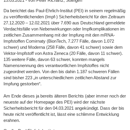
15.03.2021 - von Peter Richartz, Solingen
Da berichtet das Paul-Ehrlich-Institut (PEI) in seinem regelmäßig
zu veröffentlichenden (Impf-) Sicherheitsbericht für den Zeitraum
27.12.2020 – 12.02.2021 über 7.690 aus Deutschland gemeldete
Verdachtsfälle von Nebenwirkungen oder Impfkomplikationen im
zeitlichen Zusammenhang mit der Impfung mit den mRNA-
Impfstoffen Comirnaty (BionTech, 7.277 Fälle, davon 1.072
schwer) und Moderna (258 Fälle, davon 41 schwer) sowie dem
Vektor-Impfstoff von Astra Zeneca (20 Fälle, davon 11 schwer).
135 weitere Fälle, davon 63 schwer, konnten mangels
Namensnennung des verantwortlichen Impfstoffes nicht
zugeordnet werden. Von den bis dahin 1.187 schweren Fällen
sind bisher 223 „in unterschiedlichem zeitlichen Abstand zur
Impfung gestorben“.
Am Ende dieses ja bereits älteren Berichts (aber immer noch der
neueste auf der Homepage des PEI) wird der nächste
Sicherheitsbericht für den 04.03.2021 angekündigt. Dass der bis
heute nicht veröffentlicht ist, lässt eine schlimme Entwicklung
erahnen.