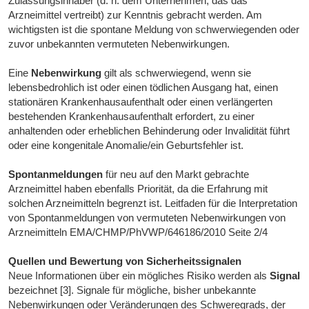
Zulassungsinhaber (d. h. dem Unternehmen, das das
Arzneimittel vertreibt) zur Kenntnis gebracht werden. Am
wichtigsten ist die spontane Meldung von schwerwiegenden oder
zuvor unbekannten vermuteten Nebenwirkungen.
Eine
Nebenwirkung
gilt als schwerwiegend, wenn sie
lebensbedrohlich ist oder einen tödlichen Ausgang hat, einen
stationären Krankenhausaufenthalt oder einen verlängerten
bestehenden Krankenhausaufenthalt erfordert, zu einer
anhaltenden oder erheblichen Behinderung oder Invalidität führt
oder eine kongenitale Anomalie/ein Geburtsfehler ist.
Spontanmeldungen
für neu auf den Markt gebrachte
Arzneimittel haben ebenfalls Priorität, da die Erfahrung mit
solchen Arzneimitteln begrenzt ist. Leitfaden für die Interpretation
von Spontanmeldungen von vermuteten Nebenwirkungen von
Arzneimitteln EMA/CHMP/PhVWP/646186/2010 Seite 2/4
Quellen und Bewertung von Sicherheitssignalen
Neue Informationen über ein mögliches Risiko werden als
Signal
bezeichnet [3]. Signale für mögliche, bisher unbekannte
Nebenwirkungen oder Veränderungen des Schweregrads, der