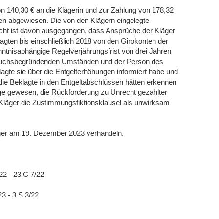
n 140,30 € an die Klägerin und zur Zahlung von 178,32
igen abgewiesen. Die von den Klägern eingelegte
icht ist davon ausgegangen, dass Ansprüche der Kläger
agten bis einschließlich 2018 von den Girokonten der
nntnisabhängige Regelverjährungsfrist von drei Jahren
spruchsbegründenden Umständen und der Person des
klagte sie über die Entgelterhöhungen informiert habe und
die Beklagte in den Entgeltabschlüssen hätten erkennen
age gewesen, die Rückforderung zu Unrecht gezahlter
Kläger die Zustimmungsfiktionsklausel als unwirksam
läger am 19. Dezember 2023 verhandeln.
22 - 23 C 7/22
3 - 3 S 3/22