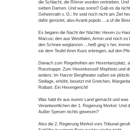
die Schlacht, die Römer wurden vertrieben. Und 
sieben Damen. Und was sonst? Gab es da nicht
Geheimrath v. G.: Ihr seid noch nicht am Ziel heu
dafür gerüstet, also Avanti popolo …a uf die Bes
Es begann die Nacht der Nächte: Hexen zu Hauf
Marcus; den aus Westfalen, Armin und noch so 
den Schnee wegtanzen …heiß ging`s her, immer 
sie dem Teufel ihren Kuss erbringen, auf den Pfe
Danach zum Ringelreihen am Hexentanzplatz, au
Rosstrappe: Zum Hexenkessel! Mephisto und di
anders: Im Harzer Bergtheater saßen sie plötzli
Stellage, erhöht, besetzt mit Gretchen, Margar
Rotbart. Ein Hexengericht!
Was habt ihr aus eurem Land gemacht und was a
Verantwortlichen der 1. Regierung Merkel. Und de
Außer Spesen nichts gewesen?
Also die 2. Regierung Merkel vors Tribunal geru
Schläfer in seinem Berg zuckte wieder nicht.