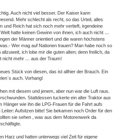
htig. Auch nicht viel besser. Der Kaiser kann
esend. Mehr schlecht als recht, so das Urteil, alles
 und Reich hat sich noch mehr vertieft, irgendeine
e Welt hatte keinen Gewinn von ihnen, ich auch nicht …
ungen der Männer orientiert und die waren höchstens
owas.- Wer mag auf Nationen trauen? Man habe noch so
llzuweit, ich lobe mir die guten alten; denn freilich, da
 Ist nicht mehr … aus der Traum!
eues Stück von diesen, das ist allhier der Brauch. Ein
ielen`s auch. Vorhang!
en mit diesem und jenem, aber nun war die Luft raus.
erschwunden. Stattdessen tuckerte ein alter Traktor aus
 Hänger wie ihn die LPG-Frauen für die Fahrt aufs
 Leiter: Aufsitzen bitte! Sie bekamen noch Order für den
ollten sie sehen , was aus dem Motorenwerk da
schäftigte.
n Harz und hatten unterwegs viel Zeit für eigene