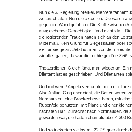
Nun die 3. Regierung Merkel. Mehrere fahnenflüc
weiterschlafen! Nun die aktuellen: Die waren anw
gegen die Wand gefahren. Die Kluft zwischen Arm
ausgleichende Gerechtigkeit fand nicht statt. Di
die regierenden Frauen hatten sich an den Leist
Mittelmaß. Kein Grund für Siegessäulen oder s
viel für sie getan. Jetzt ist man von dem Rechten a
wir alles galten, da war die rechte gold`ne Zeit!
Theaterdiener: Gleich fängt man wieder an. Ein n
Dilettant hat es geschrieben. Und Dilettanten sp
Und mit wem? Angela versuchte noch ein Tänzch
Also Abflug. Ging aber nicht, die Besen waren v
Nordhausen, eine Brockenhexe, heran, mit einem
Rübenfeld benutzten, mit Plane und einer kleinen
nächsten Halt. Zunächst nach Nordhausen, da s
geworden war, die hatten ehemals über 4.300 Be
Und so tuckerten sie los mit 22 PS quer durch de