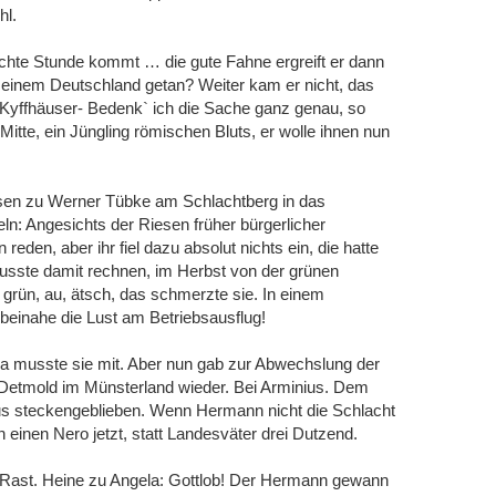
hl.
echte Stunde kommt … die gute Fahne ergreift er dann
 meinem Deutschland getan? Weiter kam er nicht, das
n Kyffhäuser- Bedenk` ich die Sache ganz genau, so
Mitte, ein Jüngling römischen Bluts, er wolle ihnen nun
Besen zu Werner Tübke am Schlachtberg in das
n: Angesichts der Riesen früher bürgerlicher
 reden, aber ihr fiel dazu absolut nichts ein, die hatte
 musste damit rechnen, im Herbst von der grünen
grün, au, ätsch, das schmerzte sie. In einem
g beinahe die Lust am Betriebsausflug!
da musste sie mit. Aber nun gab zur Abwechslung der
i Detmold im Münsterland wieder. Bei Arminius. Dem
s steckengeblieben. Wenn Hermann nicht die Schlacht
einen Nero jetzt, statt Landesväter drei Dutzend.
e Rast. Heine zu Angela: Gottlob! Der Hermann gewann