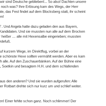
wir sind Deutsche geblieben!... So also! Dachten unsere
 noch was? Ihre Erlösung kam des Wegs, der Herr
te, das Fest findet auf dem Blocksberg statt, ihr scheint
en!
`. Und Angela hatte dazu geladen den aus Bayern,
Kandidaten. Und sie mussten nun alle auf dem Brocken
heißer … alle mit Hexensalbe eingerieben; mussten
rdefuß.
f kurzem Wege, im Direktflug, vorbei an der
e schönste Hexe sollten vermählt werden. Aber es kam
ch alle. Auf den Zuschauerbänken. Auf der Bühne eine
ita, Soetkin und besagtem H.H. und dem schlafenden
us den anderen? Und sie wurden aufgerufen: Alle
r Rotbart drehte sich nur kurz um und schlief weiter.
fen! Einer fehlte schon ganz. Noch schlimmer! Der