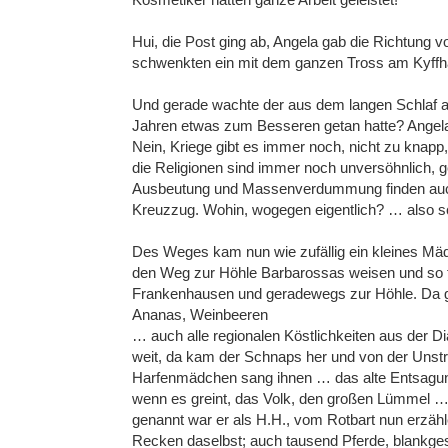
Hui, die Post ging ab, Angela gab die Richtung vo
schwenkten ein mit dem ganzen Tross am Kyffhä
Und gerade wachte der aus dem langen Schlaf auf
Jahren etwas zum Besseren getan hatte? Angela fi
Nein, Kriege gibt es immer noch, nicht zu knapp
die Religionen sind immer noch unversöhnlich, 
Ausbeutung und Massenverdummung finden auch st
Kreuzzug. Wohin, wogegen eigentlich? … also sch
Des Weges kam nun wie zufällig ein kleines Mäd
den Weg zur Höhle Barbarossas weisen und so f
Frankenhausen und geradewegs zur Höhle. Da ga
Ananas, Weinbeeren
… auch alle regionalen Köstlichkeiten aus der
weit, da kam der Schnaps her und von der Unstru
Harfenmädchen sang ihnen … das alte Entsagung
wenn es greint, das Volk, den großen Lümmel … da
genannt war er als H.H., vom Rotbart nun erzähl
Recken daselbst; auch tausend Pferde, blankgesc