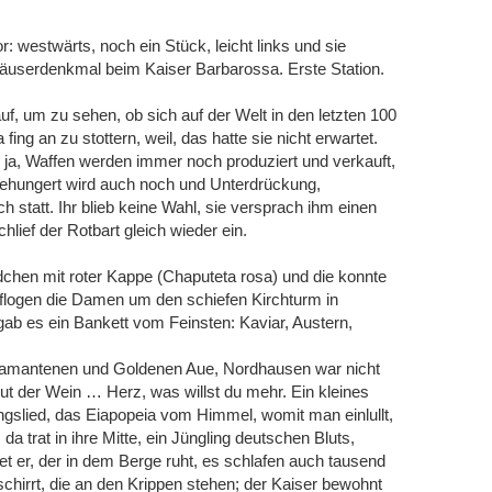
r: westwärts, noch ein Stück, leicht links und sie
userdenkmal beim Kaiser Barbarossa. Erste Station.
, um zu sehen, ob sich auf der Welt in den letzten 100
ng an zu stottern, weil, das hatte sie nicht erwartet.
, ja, Waffen werden immer noch produziert und verkauft,
gehungert wird auch noch und Unterdrückung,
att. Ihr blieb keine Wahl, sie versprach ihm einen
lief der Rotbart gleich wieder ein.
chen mit roter Kappe (Chaputeta rosa) und die konnte
logen die Damen um den schiefen Kirchturm in
b es ein Bankett vom Feinsten: Kaviar, Austern,
 Diamantenen und Goldenen Aue, Nordhausen war nicht
t der Wein … Herz, was willst du mehr. Ein kleines
slied, das Eiapopeia vom Himmel, womit man einlullt,
 trat in ihre Mitte, ein Jüngling deutschen Bluts,
et er, der in dem Berge ruht, es schlafen auch tausend
hirrt, die an den Krippen stehen; der Kaiser bewohnt