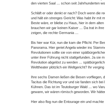
den vierten Saal … schon seit Jahrhunderten wo
Schläft er oder denkt er nach? Doch wenn die r
und hält ein strenges Gericht: Was habt ihr mit
Beste wäre, er bliebe zu Haus, hier in dem alte
brauchen wir gar keinen Kaiser … Da trat in ihre 
zeigen, die rechte Germania …
Bis hier war Kür, nun die kam die Pflicht: Per 
Panorama. Hier geriet Angela wieder ins Stammel
Revolutionen sollte sie von einer spätbürgerlichen
unter ihrer Führung nicht stattgefunden. Ja sie
Revolution abgelöst zu werden … spätbürgerlich 
Welttheater plötzlich ein Weltgericht? Ihr vergin
Ihre sechs Damen ließen die Besen vorfliegen, 
Tacitus die Richtung vor und sie fanden sich be
Kühnen. Das ist im Teutoburger Wald … wo Varu
gewann, wir wären römisch geworden. Wir hätten 
Hier also flog nun die Entourage ein und macht