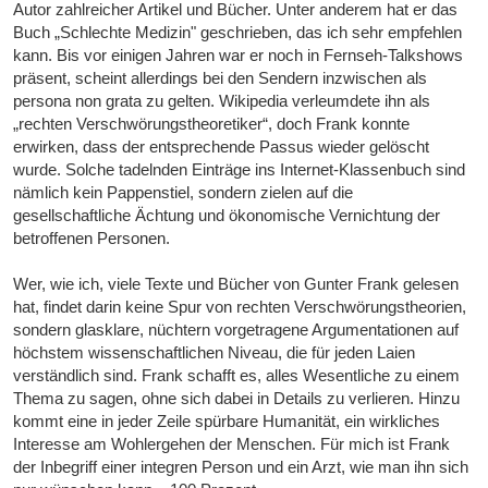
Autor zahlreicher Artikel und Bücher. Unter anderem hat er das
Buch „Schlechte Medizin" geschrieben, das ich sehr empfehlen
kann. Bis vor einigen Jahren war er noch in Fernseh-Talkshows
präsent, scheint allerdings bei den Sendern inzwischen als
persona non grata zu gelten. Wikipedia verleumdete ihn als
„rechten Verschwörungstheoretiker“, doch Frank konnte
erwirken, dass der entsprechende Passus wieder gelöscht
wurde. Solche tadelnden Einträge ins Internet-Klassenbuch sind
nämlich kein Pappenstiel, sondern zielen auf die
gesellschaftliche Ächtung und ökonomische Vernichtung der
betroffenen Personen.
Wer, wie ich, viele Texte und Bücher von Gunter Frank gelesen
hat, findet darin keine Spur von rechten Verschwörungstheorien,
sondern glasklare, nüchtern vorgetragene Argumentationen auf
höchstem wissenschaftlichen Niveau, die für jeden Laien
verständlich sind. Frank schafft es, alles Wesentliche zu einem
Thema zu sagen, ohne sich dabei in Details zu verlieren. Hinzu
kommt eine in jeder Zeile spürbare Humanität, ein wirkliches
Interesse am Wohlergehen der Menschen. Für mich ist Frank
der Inbegriff einer integren Person und ein Arzt, wie man ihn sich