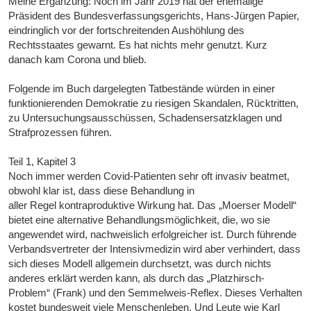
Meine Ergänzung: Noch im Jahr 2019 hat der ehemalige
Präsident des Bundesverfassungsgerichts, Hans-Jürgen Papier,
eindringlich vor der fortschreitenden Aushöhlung des
Rechtsstaates gewarnt. Es hat nichts mehr genutzt. Kurz
danach kam Corona und blieb.
Folgende im Buch dargelegten Tatbestände würden in einer
funktionierenden Demokratie zu riesigen Skandalen, Rücktritten,
zu Untersuchungsausschüssen, Schadensersatzklagen und
Strafprozessen führen.
Teil 1, Kapitel 3
Noch immer werden Covid-Patienten sehr oft invasiv beatmet,
obwohl klar ist, dass diese Behandlung in
aller Regel kontraproduktive Wirkung hat. Das „Moerser Modell“
bietet eine alternative Behandlungsmöglichkeit, die, wo sie
angewendet wird, nachweislich erfolgreicher ist. Durch führende
Verbandsvertreter der Intensivmedizin wird aber verhindert, dass
sich dieses Modell allgemein durchsetzt, was durch nichts
anderes erklärt werden kann, als durch das „Platzhirsch-
Problem“ (Frank) und den Semmelweis-Reflex. Dieses Verhalten
kostet bundesweit viele Menschenleben. Und Leute wie Karl