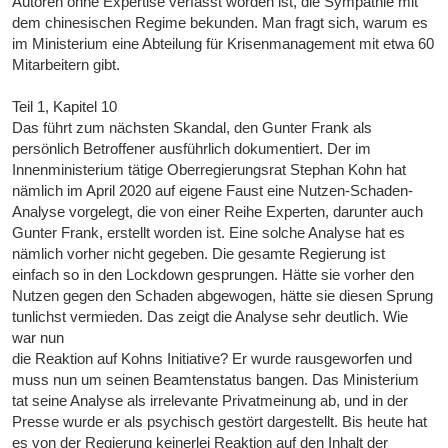
Autoren ohne Expertise verfasst worden ist, die Sympathie mit
dem chinesischen Regime bekunden. Man fragt sich, warum es
im Ministerium eine Abteilung für Krisenmanagement mit etwa 60
Mitarbeitern gibt.
Teil 1, Kapitel 10
Das führt zum nächsten Skandal, den Gunter Frank als
persönlich Betroffener ausführlich dokumentiert. Der im
Innenministerium tätige Oberregierungsrat Stephan Kohn hat
nämlich im April 2020 auf eigene Faust eine Nutzen-Schaden-
Analyse vorgelegt, die von einer Reihe Experten, darunter auch
Gunter Frank, erstellt worden ist. Eine solche Analyse hat es
nämlich vorher nicht gegeben. Die gesamte Regierung ist
einfach so in den Lockdown gesprungen. Hätte sie vorher den
Nutzen gegen den Schaden abgewogen, hätte sie diesen Sprung
tunlichst vermieden. Das zeigt die Analyse sehr deutlich. Wie
war nun
die Reaktion auf Kohns Initiative? Er wurde rausgeworfen und
muss nun um seinen Beamtenstatus bangen. Das Ministerium
tat seine Analyse als irrelevante Privatmeinung ab, und in der
Presse wurde er als psychisch gestört dargestellt. Bis heute hat
es von der Regierung keinerlei Reaktion auf den Inhalt der