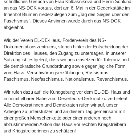
schriftliches Gesuch von Frau Kolbasnikova und Herrn Schlund
an das NS-DOK voraus, dort am 6. Mai in der Gedenkstätte im
Innenhof Blumen niederzulegen zum „Tag des Sieges über den
Faschismus“. Dieses Ansinnen wurde durch das NS-DOK
abgelehnt.
Wir, der Verein EL-DE-Haus, Förderverein des NS-
Dokumentationszentrums, stehen hinter der Entscheidung der
Direktion des Hauses, den Zugang zu untersagen. In unserer
Satzung ist festgelegt, dass wir uns einsetzen für Toleranz und
die demokra­tische Grundordnung sowie gegen jegliche Form
von: Hass, Verschwörungserzählun­gen, Rassismus,
Faschismus, Neofaschismus, Nationalismus, Revanchismus.
Wir rufen dazu auf, die Kundgebung vor dem EL-DE- Haus und
in unmittelbarer Nähe zum Deserteurs-Denkmal zu verbieten!
Alle Demokratinnen und Demokraten rufen wir auf, unser
Anliegen zu unterstützen und an diesem Tag gemeinsam mit
einer großen Menschenkette oder einer anderen noch
abzustimmenden Aktion das Haus vor rechten Kriegstreibern
und Kriegstreiberinnen zu schützen!