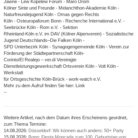
Jawne - Lew Kopelew Forum - Maro Drom
Kölner Sinte und Freunde - Melanchthon-Akademie Köln -
Naturfreundejugend Köln - Omas gegen Rechts
Köln - Osteuropaforum Bonn - Recherche International e.V. -
Seebrücke Köln - Rom e.V. - Sektion
Rheinland-Köln e.V. im DAV (Kölner Alpenverein) - Sozialistische
Jugend Deutschlands–Die Falken Köln -
SPD Unterbezirk Köln - Synagogengemeinde Köln - Verein zur
Förderung der Städtepartnerschaft Köln-
Corinto/El Realejo – ver.di Vereinigte
Dienstleistungsgewerkschaft Ortsverein Köln - Volt Köln -
Werkstatt
für Ortsgeschichte Köln-Brück - work-watch e.V.
Mehr zu dem Aufruf finden Sie hier:
Link
--
Weitere Artikel, nach dem Datum ihres Erscheinens geordnet,
zum Thema Termine:
14.08.2026:
Düsseldorf: Wir können auch anders: 50+ Party
15.08.2026:
Bonn: Fiesta Moncada zum 100. Geburtstag von