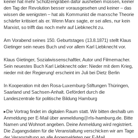
keiner hat mehr Schützengräben dafür ausheben müssen, keiner
den Tag der Revolution besser vorausgesehen und keiner – das
wissen die wenigsten – hat als Kommunist die marxsche Theorie
schärfer kritisiert als er. Wenn Marx sagte, er sei alles, nur kein
Marxist, so trifft das noch mehr auf Liebknecht zu.
Am Vorabend seines 150. Geburtstages (13.8.1871) stellt Klaus
Gietinger sein neues Buch und vor allem Karl Liebknecht vor.
Klaus Gietinger, Sozialwissenschaftler, Autor und Filmemacher.
Sein neuestes Buch Karl Liebknecht oder: Nieder mit dem Krieg,
nieder mit der Regierung! erscheint im Juli bei Dietz Berlin
In Kooperation mit den Rosa-Luxemburg-Stiftungen Thüringen,
Saarland und Sachsen-Anhalt. Gefördert durch die
Landeszentrale für politische Bildung Hamburg
▸Die Vortrag findet im digitalen Raum statt. Wir bitten deshalb um
Anmeldung per E-Mail über
anmeldung@rls-hamburg.de
. Bitte
Namen und Wohnort angeben. Deine Anmeldung wird registriert.
Die Zugangsdaten für die Veranstaltung verschicken wir am Tage
der Veranstaltung an alle Angemeldeten per E-Mail