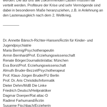
werden. Die auf uns alle zukommenden Lasten müssen fair
verteilt werden. Profiteure der Krise und sehr Vermögende sind
dabei in besonderem Maße heranzuziehen, z.B. in Anlehnung an
den Lastenausgleich nach dem 2. Weltkrieg.
————–
Dr. Annette Bänsch-Richter-Hansen/Ärztin für Kinder- und
Jugendpsychiatrie
Maria Bermig/Psychotherapeutin
Armin Bernhard/Prof. Erziehungswissenschaft
Renate Börger/Journalistin/attac München
Eva Borst/Prof. Erziehungswissenschaft
Almuth Bruder-Bezzel/Psychotherapeut
Prof. Klaus-Jürgen Bruder/FU Berlin
Prof. Dr. Aris Christidis/Informatik
Dieter Dehm/MdB Die Linke
Friedrich Deutsch/Heilpraktiker
Dagmar Doerper/Rat attac-D
Radimé Farhumand/Ärztin
Susanne Fischbach/Erzieherin