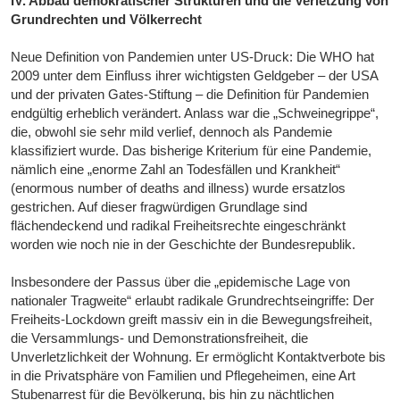
IV. Abbau demokratischer Strukturen und die Verletzung von
Grundrechten und Völkerrecht
Neue Definition von Pandemien unter US-Druck: Die WHO hat
2009 unter dem Einfluss ihrer wichtigsten Geldgeber – der USA
und der privaten Gates-Stiftung – die Definition für Pandemien
endgültig erheblich verändert. Anlass war die „Schweinegrippe“,
die, obwohl sie sehr mild verlief, dennoch als Pandemie
klassifiziert wurde. Das bisherige Kriterium für eine Pandemie,
nämlich eine „enorme Zahl an Todesfällen und Krankheit“
(enormous number of deaths and illness) wurde ersatzlos
gestrichen. Auf dieser fragwürdigen Grundlage sind
flächendeckend und radikal Freiheitsrechte eingeschränkt
worden wie noch nie in der Geschichte der Bundesrepublik.
Insbesondere der Passus über die „epidemische Lage von
nationaler Tragweite“ erlaubt radikale Grundrechtseingriffe: Der
Freiheits-Lockdown greift massiv ein in die Bewegungsfreiheit,
die Versammlungs- und Demonstrationsfreiheit, die
Unverletzlichkeit der Wohnung. Er ermöglicht Kontaktverbote bis
in die Privatsphäre von Familien und Pflegeheimen, eine Art
Stubenarrest für die Bevölkerung, bis hin zu nächtlichen