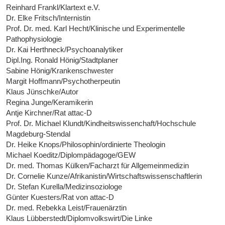
Reinhard Frankl/Klartext e.V.
Dr. Elke Fritsch/Internistin
Prof. Dr. med. Karl Hecht/Klinische und Experimentelle
Pathophysiologie
Dr. Kai Herthneck/Psychoanalytiker
Dipl.Ing. Ronald Hönig/Stadtplaner
Sabine Hönig/Krankenschwester
Margit Hoffmann/Psychotherpeutin
Klaus Jünschke/Autor
Regina Junge/Keramikerin
Antje Kirchner/Rat attac-D
Prof. Dr. Michael Klundt/Kindheitswissenchaft/Hochschule
Magdeburg-Stendal
Dr. Heike Knops/Philosophin/ordinierte Theologin
Michael Koeditz/Diplompädagoge/GEW
Dr. med. Thomas Külken/Facharzt für Allgemeinmedizin
Dr. Cornelie Kunze/Afrikanistin/Wirtschaftswissenschaftlerin
Dr. Stefan Kurella/Medizinsoziologe
Günter Kuesters/Rat von attac-D
Dr. med. Rebekka Leist/Frauenärztin
Klaus Lübberstedt/Diplomvolkswirt/Die Linke