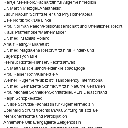
Rantje Meierkord/Fachärztin für Allgemeinmedizin
Dr. Martin Metzger/Anästhesist
Jusuf Naoum/Schriftsteller und Physiotherapeut
Elke Nordbrock/Die Linke
Prof. Norman Paech/Politikwissenschaft und Öffentliches Recht
Klaus Pfaffelmoser/Mathematiker
Dr. med. Mathias Poland
Arnulf Rating/Kabarettist
Dr. med.Magdalena Resch/Ärztin für Kinder- und
Jugendpsychiatrie
Freimut Richter-Hansen/Rechtsanwalt
Dr. Matthias Rießland/Feldenkreispädagoge
Prof. Rainer Roth/Klartext e.V.
Werner Rügemer/Publizist/Transparency International
Dr. med. Bernadette Schmidt/Ärztin Naturheilverfahren
Prof. Michael Schneider/Schriftsteller/PEN Deutschland
Ralph Schöpke/attac
Dr. Ilse Schütze/Fachärztin für Allgemeinmedizin
Eberhard Schultz/Rechtsanwalt/Stiftung für soziale
Menschenrechte und Partizipation
Annemarie Utikal/engagierte Zeitgenossin