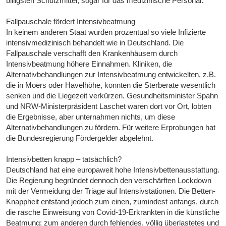
billigsten Schutzmittel, sogar für das medizinische Personal.
Fallpauschale fördert Intensivbeatmung
In keinem anderen Staat wurden prozentual so viele Infizierte
intensivmedizinisch behandelt wie in Deutschland. Die
Fallpauschale verschafft den Krankenhäusern durch
Intensivbeatmung höhere Einnahmen. Kliniken, die
Alternativbehandlungen zur Intensivbeatmung entwickelten, z.B.
die in Moers oder Havelhöhe, konnten die Sterberate wesentlich
senken und die Liegezeit verkürzen. Gesundheitsminister Spahn
und NRW-Ministerpräsident Laschet waren dort vor Ort, lobten
die Ergebnisse, aber unternahmen nichts, um diese
Alternativbehandlungen zu fördern. Für weitere Erprobungen hat
die Bundesregierung Fördergelder abgelehnt.
Intensivbetten knapp – tatsächlich?
Deutschland hat eine europaweit hohe Intensivbettenausstattung.
Die Regierung begründet dennoch den verschärften Lockdown
mit der Vermeidung der Triage auf Intensivstationen. Die Betten-
Knappheit entstand jedoch zum einen, zumindest anfangs, durch
die rasche Einweisung von Covid-19-Erkrankten in die künstliche
Beatmung; zum anderen durch fehlendes, völlig überlastetes und