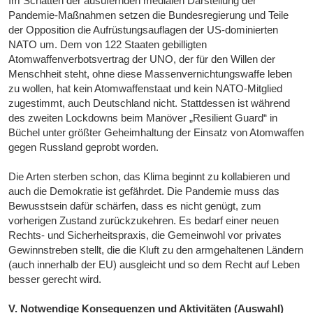
Im Schatten der ausufernden medialen Darstellung der
Pandemie-Maßnahmen setzen die Bundesregierung und Teile
der Opposition die Aufrüstungsauflagen der US-dominierten
NATO um. Dem von 122 Staaten gebilligten
Atomwaffenverbotsvertrag der UNO, der für den Willen der
Menschheit steht, ohne diese Massenvernichtungswaffe leben
zu wollen, hat kein Atomwaffenstaat und kein NATO-Mitglied
zugestimmt, auch Deutschland nicht. Stattdessen ist während
des zweiten Lockdowns beim Manöver „Resilient Guard“ in
Büchel unter größter Geheimhaltung der Einsatz von Atomwaffen
gegen Russland geprobt worden.
Die Arten sterben schon, das Klima beginnt zu kollabieren und
auch die Demokratie ist gefährdet. Die Pandemie muss das
Bewusstsein dafür schärfen, dass es nicht genügt, zum
vorherigen Zustand zurückzukehren. Es bedarf einer neuen
Rechts- und Sicherheitspraxis, die Gemeinwohl vor privates
Gewinnstreben stellt, die die Kluft zu den armgehaltenen Ländern
(auch innerhalb der EU) ausgleicht und so dem Recht auf Leben
besser gerecht wird.
V. Notwendige Konsequenzen und Aktivitäten (Auswahl)