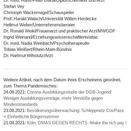
Dr. med. Hans-Peter Utikal/Diplomchemiker und Arzt
Stefan Vey
Christoph Wackernagel/Schauspieler
Prof. Harald Walach/Universität Witten-Herdecke
Hellmut Weber/Unternehmensberater
Dr. Ronald Weikl/Frauenarzt und praktischer Arzt/MWGDF
Ingrid Weinand/Erziehungswissenschaftlerin/attac
Dr. med. Nadia Weinbach/Psychotherapeutin
Tobias Weißert/Rhein-Main-Bündnis
Dr. Hartmut Wihstutz/Arzt
Weitere Artikel, nach dem Datum ihres Erscheinens geordnet,
zum Thema Pandemisches:
24.08.2021:
Corona-Ausbildungsstudie der DGB-Jugend:
Weniger Ausbildungsverträge, mehr Verstöße gegen
Mindeststandards
23.08.2021:
Bevölkerungsüberwachung: Schleppnetz CovPass
+ Einheitliche Bürgernummer
21.08.2021:
Köln: OMAS GEGEN RECHTS -Make the rich pay !