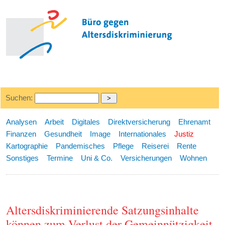
Suchen:
Analysen
Arbeit
Digitales
Direktversicherung
Ehrenamt
Finanzen
Gesundheit
Image
Internationales
Justiz
Kartographie
Pandemisches
Pflege
Reiserei
Rente
Sonstiges
Termine
Uni & Co.
Versicherungen
Wohnen
Altersdiskriminierende Satzungsinhalte
können zum Verlust der Gemeinnützigkeit