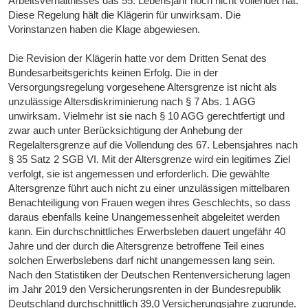
Arbeitsverhältnisses das 55. Lebensjahr noch nicht vollendet hat.
Diese Regelung hält die Klägerin für unwirksam. Die
Vorinstanzen haben die Klage abgewiesen.
Die Revision der Klägerin hatte vor dem Dritten Senat des
Bundesarbeitsgerichts keinen Erfolg. Die in der
Versorgungsregelung vorgesehene Altersgrenze ist nicht als
unzulässige Altersdiskriminierung nach § 7 Abs. 1 AGG
unwirksam. Vielmehr ist sie nach § 10 AGG gerechtfertigt und
zwar auch unter Berücksichtigung der Anhebung der
Regelaltersgrenze auf die Vollendung des 67. Lebensjahres nach
§ 35 Satz 2 SGB VI. Mit der Altersgrenze wird ein legitimes Ziel
verfolgt, sie ist angemessen und erforderlich. Die gewählte
Altersgrenze führt auch nicht zu einer unzulässigen mittelbaren
Benachteiligung von Frauen wegen ihres Geschlechts, so dass
daraus ebenfalls keine Unangemessenheit abgeleitet werden
kann. Ein durchschnittliches Erwerbsleben dauert ungefähr 40
Jahre und der durch die Altersgrenze betroffene Teil eines
solchen Erwerbslebens darf nicht unangemessen lang sein.
Nach den Statistiken der Deutschen Rentenversicherung lagen
im Jahr 2019 den Versicherungsrenten in der Bundesrepublik
Deutschland durchschnittlich 39,0 Versicherungsjahre zugrunde.