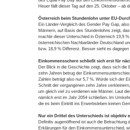
Heuer fällt dieser Tag auf den 25. Oktober – ab 
Österreich beim Stundenlohn unter EU-Durch
Ein Länder-Vergleich des Gender Pay Gap, als
Männern, auf Basis des Stundenlohns zeigt, das
machte dieser Unterschied in Österreich 19,9 % 
österreichischen Nachbarländer Deutschland und
bzw. 18,9 % Differenz. Besser sieht es dagege
Einkommensschere schließt sich erst für näc
Der Blick in die Geschichte zeigt, dass sich di
zehn Jahren betrug der Einkommensunterschied i
Zahlen beträgt also nur 5,7 %. Würde sich der
Schnitt der vergangenen zehn Jahre verkleinern
um gleich viel zu verdienen wie Männer. Laut 
nämlich erst im Jahr 2054 schließen. Im Umkehr
die es beim Eintritt ins Erwerbsleben keinen Ge
Nur ein Drittel des Unterschieds ist objektiv 
Definitiv augenöffnend ist auch die Betrachtun
Erklärungen für den Einkommensunterschied, w