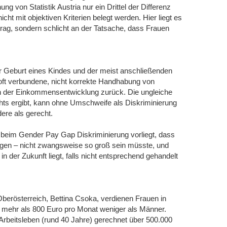
 von Statistik Austria nur ein Drittel der Differenz
icht mit objektiven Kriterien belegt werden. Hier liegt es
trag, sondern schlicht an der Tatsache, dass Frauen
der Geburt eines Kindes und der meist anschließenden
 oft verbundene, nicht korrekte Handhabung von
in der Einkommensentwicklung zurück. Die ungleiche
hts ergibt, kann ohne Umschweife als Diskriminierung
ere als gerecht.
s beim Gender Pay Gap Diskriminierung vorliegt, dass
zeigen – nicht zwangsweise so groß sein müsste, und
 der Zukunft liegt, falls nicht entsprechend gehandelt
erösterreich, Bettina Csoka, verdienen Frauen in
t mehr als 800 Euro pro Monat weniger als Männer.
 Arbeitsleben (rund 40 Jahre) gerechnet über 500.000