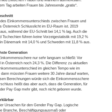
dem Tag arbeiten Frauen bis Jahresende „gratis“.
schnitt
o des Einkommensunterschieds zwischen Frauen und
s Österreich Schlusslicht im EU-Raum ist. 2019
aus, während der EU-Schnitt bei 14,1 % lag. Auch die
 Tschechien führen keine Vorzeigestatistik mit 19,2 %
n in Dänemark mit 14,0 % und Schweden mit 11,8 % aus.
hste Generation
e Einkommensschere nur sehr langsam schließt: Vor
n Österreich noch 24,3 %. Die Differenz zu aktuellen
 Einkommensunterschied im gleichen Tempo wie im
, dann müssten Frauen weitere 30 Jahre darauf warten,
diesen Berechnungen würde sich die Einkommensschere
schluss heißt das aber auch, dass die Generation, für
nder Pay Gap mehr gibt, noch nicht geboren wurde.
erklärbar
g der Ursachen für den Gender Pay Gap. Logische
ie Branche, Beschäftigungsausmaß oder