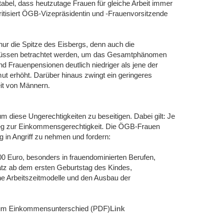
abel, dass heutzutage Frauen für gleiche Arbeit immer
tisiert ÖGB-Vizepräsidentin und -Frauenvorsitzende
ur die Spitze des Eisbergs, denn auch die
üssen betrachtet werden, um das Gesamtphänomen
 Frauenpensionen deutlich niedriger als jene der
t erhöht. Darüber hinaus zwingt ein geringeres
it von Männern.
um diese Ungerechtigkeiten zu beseitigen. Dabei gilt: Je
 Weg zur Einkommensgerechtigkeit. Die ÖGB-Frauen
g in Angriff zu nehmen und fordern:
700 Euro, besonders in frauendominierten Berufen,
atz ab dem ersten Geburtstag des Kindes,
che Arbeitszeitmodelle und den Ausbau der
zum Einkommensunterschied (PDF)
Link