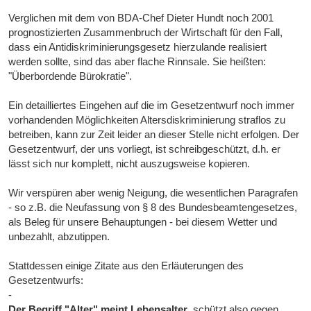
Verglichen mit dem von BDA-Chef Dieter Hundt noch 2001
prognostizierten Zusammenbruch der Wirtschaft für den Fall,
dass ein Antidiskriminierungsgesetz hierzulande realisiert
werden sollte, sind das aber flache Rinnsale. Sie heißten:
"Überbordende Bürokratie".
Ein detailliertes Eingehen auf die im Gesetzentwurf noch immer
vorhandenden Möglichkeiten Altersdiskriminierung straflos zu
betreiben, kann zur Zeit leider an dieser Stelle nicht erfolgen. Der
Gesetzentwurf, der uns vorliegt, ist schreibgeschützt, d.h. er
lässt sich nur komplett, nicht auszugsweise kopieren.
Wir verspüren aber wenig Neigung, die wesentlichen Paragrafen
- so z.B. die Neufassung von § 8 des Bundesbeamtengesetzes,
als Beleg für unsere Behauptungen - bei diesem Wetter und
unbezahlt, abzutippen.
Stattdessen einige Zitate aus den Erläuterungen des
Gesetzentwurfs:
-
Der Begriff "Alter" meint Lebensalter
, schützt also gegen