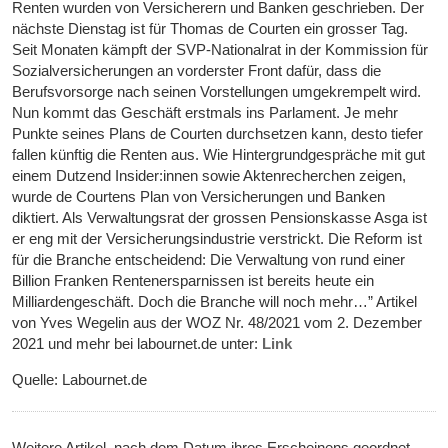
Renten wurden von Versicherern und Banken geschrieben. Der
nächste Dienstag ist für Thomas de Courten ein grosser Tag.
Seit Monaten kämpft der SVP-Nationalrat in der Kommission für
Sozialversicherungen an vorderster Front dafür, dass die
Berufsvorsorge nach seinen Vorstellungen umgekrempelt wird.
Nun kommt das Geschäft erstmals ins Parlament. Je mehr
Punkte seines Plans de Courten durchsetzen kann, desto tiefer
fallen künftig die Renten aus. Wie Hintergrundgespräche mit gut
einem Dutzend Insider:innen sowie Aktenrecherchen zeigen,
wurde de Courtens Plan von Versicherungen und Banken
diktiert. Als Verwaltungsrat der grossen Pensionskasse Asga ist
er eng mit der Versicherungsindustrie verstrickt. Die Reform ist
für die Branche entscheidend: Die Verwaltung von rund einer
Billion Franken Rentenersparnissen ist bereits heute ein
Milliardengeschäft. Doch die Branche will noch mehr…” Artikel
von Yves Wegelin aus der WOZ Nr. 48/2021 vom 2. Dezember
2021 und mehr bei labournet.de unter:
Link
Quelle: Labournet.de
Weitere Artikel, nach dem Datum ihres Erscheinens geordnet,