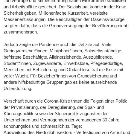
Tarifverträge und Mitbestimmung haben Einkommen stabilisiert
und Arbeitsplätze gesichert. Der Sozialstaat konnte in der Krise
Sicherheit geben. Millionenfache Kurzarbeit, vereitelte
Massenentlassungen. Die Beschäftigten der Daseinsvorsorge
sorgten dafür, dass die Grundversorgung der Bevölkerung nicht
zusammenbrach.
Jedoch zeigte die Pandemie auch die Defizite auf. Viele
Geringverdiener*innen, Minijobber*innen, Soloselbstständige,
befristete Beschäftigte, Alleinerziehende, Auszubildende,
Student*innen, Zugewanderte, Erwerbslose, Pflegebedürftige,
Menschen mit Behinderung und Obdachlose traf die Krise mit
voller Wucht. Für Bezieher*innen von Grundsicherung und
andere hilfsbedürftige Gruppen gab es keine ausreichende
Unterstützung.
Verschärft durch die Corona-Krise traten die Folgen einer Politik
der Privatisierung, der Deregulierung, der Spar- und
Kürzungspolitik sowie der Steuerpolitik zugunsten der
Unternehmen und Vermögenden der vergangenen 30 Jahre
schonungslos und schmerzlich zu Tage:
Ausweitung des Niedriglohnsektors - Verfestigung von Armut und