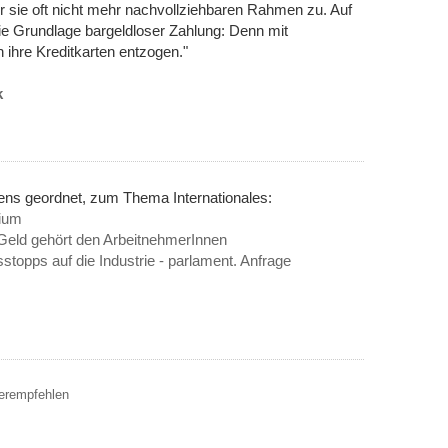
ür sie oft nicht mehr nachvollziehbaren Rahmen zu. Auf
die Grundlage bargeldloser Zahlung: Denn mit
hre Kreditkarten entzogen."
k
ens geordnet, zum Thema Internationales:
rium
 Geld gehört den ArbeitnehmerInnen
topps auf die Industrie - parlament. Anfrage
terempfehlen