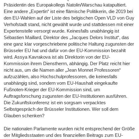
Präsidentin des Europakollegs Natolin/Warschau katapultiert.
Eine andere „Expertin“ ist eine flämische Politikerin, die 2019 bei
den EU-Wahlen auf der Liste des belgischen Open VLD von Guy
Verhofstadt stand, nicht gewählt wurde und stattdessen mit einer
Expertenstelle versorgt wurde. Keinesfalls unabhängig ist
Sébastien Maillard, Direktor des „Jacques Delors Institut“, das
eine ganz klar vorgeschriebene politische Haltung zugunsten der
Brüsseler EU hat und dafür von der EU-Kommission bezahlt
wird. Assya Kavrakova ist als Direktorin von der EU-
Kommission ihrem Dienstherrn, abhängig. Der Platz reicht hier
nicht aus, um die Namen aller „Jean Monnet Professoren“
aufzuzählen, also Hochschulprofessoren, die keinesfalls
unabhängig sind, sondern vom EU-Haushalt eingekaufte
Fußnoten-Krieger der EU-Kommission sind, um
Auftragsforschung zugunsten der EU-Institutionen ausführen.
Die Zukunftskonferenz ist ein sorgsam verpacktes
Selbstgespräch der Brüsseler Institutionen. Wer soll dem
Glauben schenken?
Die nationalen Parlamente wurden nicht entsprechend der Größe
der Mitgliedsstaaten und des finanziellen Beitrags zum EU-