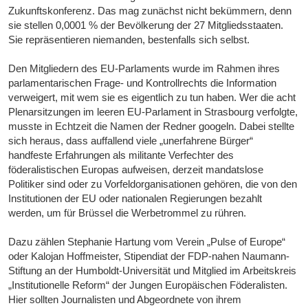
Zukunftskonferenz. Das mag zunächst nicht bekümmern, denn
sie stellen 0,0001 % der Bevölkerung der 27 Mitgliedsstaaten.
Sie repräsentieren niemanden, bestenfalls sich selbst.
Den Mitgliedern des EU-Parlaments wurde im Rahmen ihres
parlamentarischen Frage- und Kontrollrechts die Information
verweigert, mit wem sie es eigentlich zu tun haben. Wer die acht
Plenarsitzungen im leeren EU-Parlament in Strasbourg verfolgte,
musste in Echtzeit die Namen der Redner googeln. Dabei stellte
sich heraus, dass auffallend viele „unerfahrene Bürger“
handfeste Erfahrungen als militante Verfechter des
föderalistischen Europas aufweisen, derzeit mandatslose
Politiker sind oder zu Vorfeldorganisationen gehören, die von den
Institutionen der EU oder nationalen Regierungen bezahlt
werden, um für Brüssel die Werbetrommel zu rühren.
Dazu zählen Stephanie Hartung vom Verein „Pulse of Europe“
oder Kalojan Hoffmeister, Stipendiat der FDP-nahen Naumann-
Stiftung an der Humboldt-Universität und Mitglied im Arbeitskreis
„Institutionelle Reform“ der Jungen Europäischen Föderalisten.
Hier sollten Journalisten und Abgeordnete von ihrem