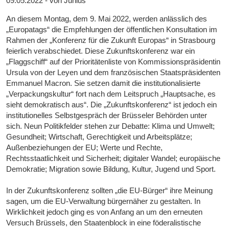
09.05.2022 - von Junius
An diesem Montag, dem 9. Mai 2022, werden anlässlich des
„Europatags“ die Empfehlungen der öffentlichen Konsultation im
Rahmen der „Konferenz für die Zukunft Europas“ in Strasbourg
feierlich verabschiedet. Diese Zukunftskonferenz war ein
„Flaggschiff“ auf der Prioritätenliste von Kommissionspräsidentin
Ursula von der Leyen und dem französischen Staatspräsidenten
Emmanuel Macron. Sie setzen damit die institutionalisierte
„Verpackungskultur“ fort nach dem Leitspruch „Hauptsache, es
sieht demokratisch aus“. Die „Zukunftskonferenz“ ist jedoch ein
institutionelles Selbstgespräch der Brüsseler Behörden unter
sich. Neun Politikfelder stehen zur Debatte: Klima und Umwelt;
Gesundheit; Wirtschaft, Gerechtigkeit und Arbeitsplätze;
Außenbeziehungen der EU; Werte und Rechte,
Rechtsstaatlichkeit und Sicherheit; digitaler Wandel; europäische
Demokratie; Migration sowie Bildung, Kultur, Jugend und Sport.
In der Zukunftskonferenz sollten „die EU-Bürger“ ihre Meinung
sagen, um die EU-Verwaltung bürgernäher zu gestalten. In
Wirklichkeit jedoch ging es von Anfang an um den erneuten
Versuch Brüssels, den Staatenblock in eine föderalistische