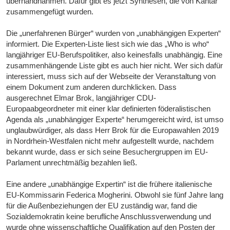
überhandnahmen. Dafür gibt es jetzt Synthesen, die von Kantar
zusammengefügt wurden.
Die „unerfahrenen Bürger“ wurden von „unabhängigen Experten“
informiert. Die Experten-Liste liest sich wie das „Who is who“
langjähriger EU-Berufspolitiker, also keinesfalls unabhängig. Eine
zusammenhängende Liste gibt es auch hier nicht. Wer sich dafür
interessiert, muss sich auf der Webseite der Veranstaltung von
einem Dokument zum anderen durchklicken. Dass
ausgerechnet Elmar Brok, langjähriger CDU-
Europaabgeordneter mit einer klar definierten föderalistischen
Agenda als „unabhängiger Experte“ herumgereicht wird, ist umso
unglaubwürdiger, als dass Herr Brok für die Europawahlen 2019
in Nordrhein-Westfalen nicht mehr aufgestellt wurde, nachdem
bekannt wurde, dass er sich seine Besuchergruppen im EU-
Parlament unrechtmäßig bezahlen ließ.
Eine andere „unabhängige Expertin“ ist die frühere italienische
EU-Kommissarin Federica Mogherini. Obwohl sie fünf Jahre lang
für die Außenbeziehungen der EU zuständig war, fand die
Sozialdemokratin keine berufliche Anschlussverwendung und
wurde ohne wissenschaftliche Qualifikation auf den Posten der