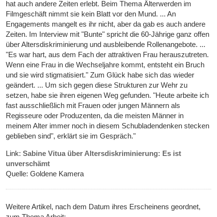
hat auch andere Zeiten erlebt. Beim Thema Älterwerden im
Filmgeschäft nimmt sie kein Blatt vor den Mund. ... An
Engagements mangelt es ihr nicht, aber da gab es auch andere
Zeiten. Im Interview mit "Bunte" spricht die 60-Jährige ganz offen
über Altersdiskriminierung und ausbleibende Rollenangebote. ...
"Es war hart, aus dem Fach der attraktiven Frau herauszutreten.
Wenn eine Frau in die Wechseljahre kommt, entsteht ein Bruch
und sie wird stigmatisiert." Zum Glück habe sich das wieder
geändert. ... Um sich gegen diese Strukturen zur Wehr zu
setzen, habe sie ihren eigenen Weg gefunden. "Heute arbeite ich
fast ausschließlich mit Frauen oder jungen Männern als
Regisseure oder Produzenten, da die meisten Männer in
meinem Alter immer noch in diesem Schubladendenken stecken
geblieben sind", erklärt sie im Gespräch."
Link:
Sabine Vitua über Altersdiskriminierung: Es ist
unverschämt
Quelle: Goldene Kamera
Weitere Artikel, nach dem Datum ihres Erscheinens geordnet,
zum Thema Arbeit: