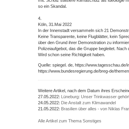
mit. Scholz stilisiere Klimaschutz als Ideologie 
so ein Skandal.
4.
Köln, 31.Mai 2022
In der Innenstadt versammeln sich 21 Demonstran
Keine Transparente, keine Flugblätter, kein Sp
über den Grund ihrer Demonstration zu informi
Polizeiaufgebot, das die Gruppe begleitet. Nach
Wird schon seine Richtigkeit haben.
Quelle: spiegel. de, https://www.tagesschau.de/i
https://www.bundesregierung.de/breg-de/themen
Weitere Artikel, nach dem Datum ihres Erschei
27.05.2022:
Lüneburg: Unser Trinkwasser gehört 
24.05.2022:
Die Anstalt zum Klimawandel
21.05.2022:
Brasilien über alles - von Niklas 
Alle Artikel zum Thema Sonstiges