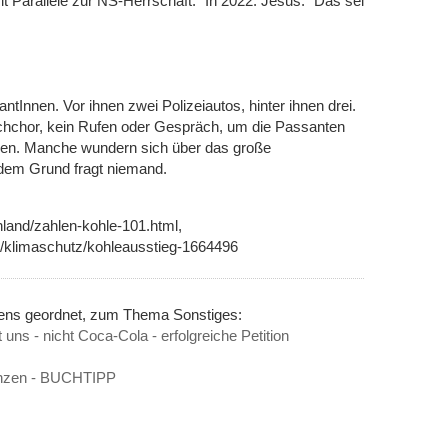
mit Parallele zur NS-Herrschaft. "In 2022. Jesus." Das sei
tInnen. Vor ihnen zwei Polizeiautos, hinter ihnen drei.
rechchor, kein Rufen oder Gespräch, um die Passanten
eren. Manche wundern sich über das große
 dem Grund fragt niemand.
nland/zahlen-kohle-101.html,
/klimaschutz/kohleausstieg-1664496
nens geordnet, zum Thema Sonstiges:
uns - nicht Coca-Cola - erfolgreiche Petition
Franzen - BUCHTIPP