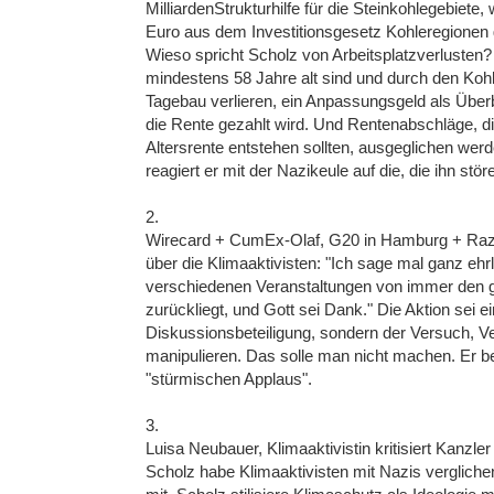
MilliardenStrukturhilfe für die Steinkohlegebiete
Euro aus dem Investitionsgesetz Kohleregione
Wieso spricht Scholz von Arbeitsplatzverlusten? 
mindestens 58 Jahre alt sind und durch den Kohl
Tagebau verlieren, ein Anpassungsgeld als Überbr
die Rente gezahlt wird. Und Rentenabschläge, d
Altersrente entstehen sollten, ausgeglichen we
reagiert er mit der Nazikeule auf die, die ihn stör
2.
Wirecard + CumEx-Olaf, G20 in Hamburg + Razzi
über die Klimaaktivisten: "Ich sage mal ganz ehr
verschiedenen Veranstaltungen von immer den gle
zurückliegt, und Gott sei Dank." Die Aktion sei ei
Diskussionsbeteiligung, sondern der Versuch, V
manipulieren. Das solle man nicht machen. Er 
"stürmischen Applaus".
3.
Luisa Neubauer, Klimaaktivistin kritisiert Kanzler
Scholz habe Klimaaktivisten mit Nazis vergliche