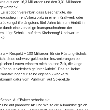
, was aus den 16,3 Milliarden und den 3,01 Milliarden
n geworden?
Es ist doch vereinbart,dass Beschäftigte, die
eausstieg ihren Arbeitsplatz in einem Kraftwerk oder
ückungshilfe längstens fünf Jahre bis zum Eintritt in
ie durch eine vorzeitige Inanspruchnahme der
rden. Lügt Scholz - auf dem Kirchentag! Und warum
en?
a + Respekt + 100 Milliarden für die Rüstung-Scholz
lich, diese schwarz gekleideten Inszenierungen bei
ichen Leuten erinnern mich an eine Zeit, die lange
n "schauspielerisch geübter Auftritt". Das sei keine
eranstaltungen für seine eigenen Zwecke zu
bekommt dafür vom Publikum laut Spiegel.de
 Scholz. Auf Twitter schreibt sie:
n und auf paradoxe Art und Weise die Klimakrise gleich