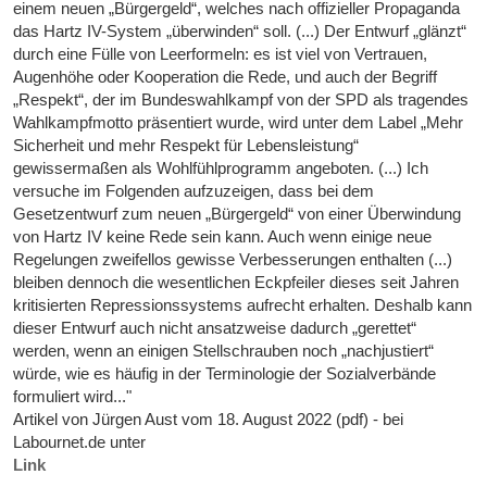
einem neuen „Bürgergeld“, welches nach offizieller Propaganda
das Hartz IV-System „überwinden“ soll. (...) Der Entwurf „glänzt“
durch eine Fülle von Leerformeln: es ist viel von Vertrauen,
Augenhöhe oder Kooperation die Rede, und auch der Begriff
„Respekt“, der im Bundeswahlkampf von der SPD als tragendes
Wahlkampfmotto präsentiert wurde, wird unter dem Label „Mehr
Sicherheit und mehr Respekt für Lebensleistung“
gewissermaßen als Wohlfühlprogramm angeboten. (...) Ich
versuche im Folgenden aufzuzeigen, dass bei dem
Gesetzentwurf zum neuen „Bürgergeld“ von einer Überwindung
von Hartz IV keine Rede sein kann. Auch wenn einige neue
Regelungen zweifellos gewisse Verbesserungen enthalten (...)
bleiben dennoch die wesentlichen Eckpfeiler dieses seit Jahren
kritisierten Repressionssystems aufrecht erhalten. Deshalb kann
dieser Entwurf auch nicht ansatzweise dadurch „gerettet“
werden, wenn an einigen Stellschrauben noch „nachjustiert“
würde, wie es häufig in der Terminologie der Sozialverbände
formuliert wird..."
Artikel von Jürgen Aust vom 18. August 2022 (pdf) - bei
Labournet.de unter
Link