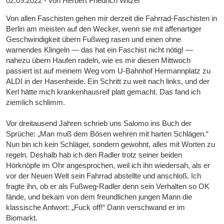
02.09.2022 - von Herbert Friedrich Witzel
Von allen Faschisten gehen mir derzeit die Fahrrad-Faschisten in
Berlin am meisten auf den Wecker, wenn sie mit affenartiger
Geschwindigkeit übern Fußweg rasen und einen ohne
warnendes Klingeln — das hat ein Faschist nicht nötig! —
nahezu übern Haufen radeln, wie es mir diesen Mittwoch
passiert ist auf meinem Weg vom U-Bahnhof Hermannplatz zu
ALDI in der Hasenheide. Ein Schritt zu weit nach links, und der
Kerl hätte mich krankenhausreif platt gemacht. Das fand ich
ziemlich schlimm.
Vor dreitausend Jahren schrieb uns Salomo ins Buch der
Sprüche: „Man muß dem Bösen wehren mit harten Schlägen.“
Nun bin ich kein Schläger, sondern gewohnt, alles mit Worten zu
regeln. Deshalb hab ich den Radler trotz seiner beiden
Hörknöpfe im Ohr angesprochen, weil ich ihn wiedersah, als er
vor der Neuen Welt sein Fahrrad abstellte und anschloß. Ich
fragte ihn, ob er als Fußweg-Radler denn sein Verhalten so OK
fände, und bekam von dem freundlichen jungen Mann die
klassische Antwort: „Fuck off!“ Dann verschwand er im
Biomarkt.