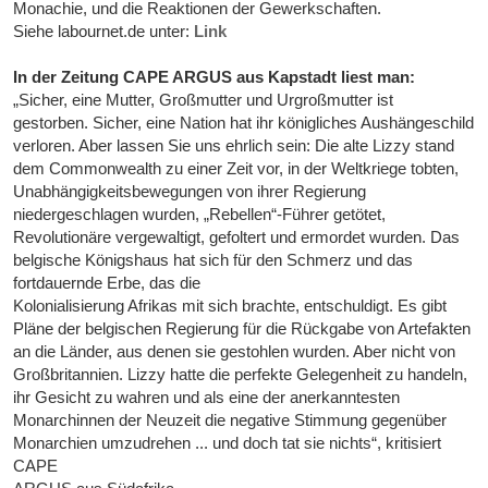
Monachie, und die Reaktionen der Gewerkschaften.
Siehe labournet.de unter:
Link
In der Zeitung CAPE ARGUS aus Kapstadt liest man:
„Sicher, eine Mutter, Großmutter und Urgroßmutter ist
gestorben. Sicher, eine Nation hat ihr königliches Aushängeschild
verloren. Aber lassen Sie uns ehrlich sein: Die alte Lizzy stand
dem Commonwealth zu einer Zeit vor, in der Weltkriege tobten,
Unabhängigkeitsbewegungen von ihrer Regierung
niedergeschlagen wurden, „Rebellen“-Führer getötet,
Revolutionäre vergewaltigt, gefoltert und ermordet wurden. Das
belgische Königshaus hat sich für den Schmerz und das
fortdauernde Erbe, das die
Kolonialisierung Afrikas mit sich brachte, entschuldigt. Es gibt
Pläne der belgischen Regierung für die Rückgabe von Artefakten
an die Länder, aus denen sie gestohlen wurden. Aber nicht von
Großbritannien. Lizzy hatte die perfekte Gelegenheit zu handeln,
ihr Gesicht zu wahren und als eine der anerkanntesten
Monarchinnen der Neuzeit die negative Stimmung gegenüber
Monarchien umzudrehen ... und doch tat sie nichts“, kritisiert
CAPE