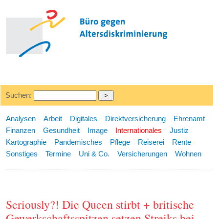
Suchen:
Analysen
Arbeit
Digitales
Direktversicherung
Ehrenamt
Finanzen
Gesundheit
Image
Internationales
Justiz
Kartographie
Pandemisches
Pflege
Reiserei
Rente
Sonstiges
Termine
Uni & Co.
Versicherungen
Wohnen
Seriously?! Die Queen stirbt + britische
Gewerkschaftsspitzen setzen Streiks bei