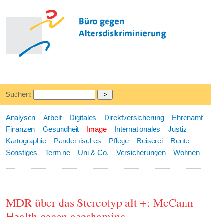
Suchen:
Analysen
Arbeit
Digitales
Direktversicherung
Ehrenamt
Finanzen
Gesundheit
Image
Internationales
Justiz
Kartographie
Pandemisches
Pflege
Reiserei
Rente
Sonstiges
Termine
Uni & Co.
Versicherungen
Wohnen
MDR über das Stereotyp alt +: McCann
Health gegen ageshaming