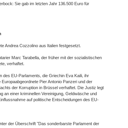
erbock: Sie gab im letzten Jahr 136.500 Euro für
m
e Andrea Cozzolino aus Italien festgesetzt.
rier Marc Tarabella, der früher mit der sozialistischen
e, verhaftet.
n des EU-Parlaments, die Griechin Eva Kaili, ihr
e Europaabgeordnete Pier Antonio Panzeri und der
hts der Korruption in Brüssel verhaftet. Die Justiz legt
ung an einer kriminellen Vereinigung, Geldwäsche und
 Einflussnahme auf politische Entscheidungen des EU-
unter der Überschrift "Das sonderbarste Parlament der