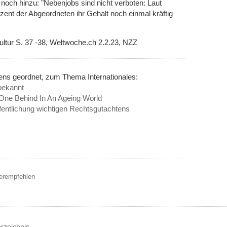
och hinzu: "Nebenjobs sind nicht verboten: Laut
zent der Abgeordneten ihr Gehalt noch einmal kräftig
tur S. 37 -38, Weltwoche.ch 2.2.23, NZZ
ens geordnet, zum Thema Internationales:
bekannt
 One Behind In An Ageing World
fentlichung wichtigen Rechtsgutachtens
terempfehlen
erzeichnis