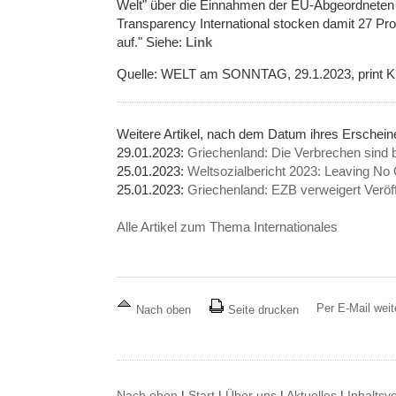
Welt" über die Einnahmen der EU-Abgeordneten n
Transparency International stocken damit 27 Pro
auf." Siehe:
Link
Quelle: WELT am SONNTAG, 29.1.2023, print Kul
Weitere Artikel, nach dem Datum ihres Erschein
29.01.2023:
Griechenland: Die Verbrechen sind 
25.01.2023:
Weltsozialbericht 2023: Leaving No
25.01.2023:
Griechenland: EZB verweigert Veröf
Alle Artikel zum Thema Internationales
Per E-Mail wei
Nach oben
Seite drucken
Nach oben
|
Start
|
Über uns
|
Aktuelles
|
Inhaltsv