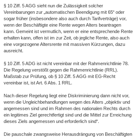
§ 10 Ziff. 5 AGG sieht nun die Zulässigkeit solcher
Vereinbarungen zur „automatischen Beendigung mit 65“ oder
sogar früher (insbesondere also auch durch Tarifverträge) vor,
wenn der Beschäftigte eine Rente wegen Alters beantragen
kann. Gemeint ist vermutlich, wenn er eine entsprechende Rente
erhalten kann, offen ist im zur Zeit, ob jegliche Rente, also auch
eine vorgezogene Altersrente mit massiven Kürzungen, dazu
ausreicht.
§ 10 Ziff. 5 ADG ist nicht vereinbar mit der Rahmenrichtlinie 78.
Die Regelung verstößt gegen die Rahmenrichtlinie (RRL).
Maßstab zur Prüfung, ob § 10 Ziff. 5 AGG mit EG-Recht
vereinbar ist, ist Art. 6 Abs. 1 RRL.
Nach dieser Regelung liegt eine Diskriminierung dann nicht vor,
wenn die Ungleichbehandlungen wegen des Alters „objektiv und
angemessen sind und im Rahmen des nationalen Rechts durch
ein legitimes Ziel gerechtfertigt sind und die Mittel zur Erreichung
dieses Ziels angemessen und erforderlich sind“.
Die pauschale zwangsweise Herausdrängung von Beschäftigten